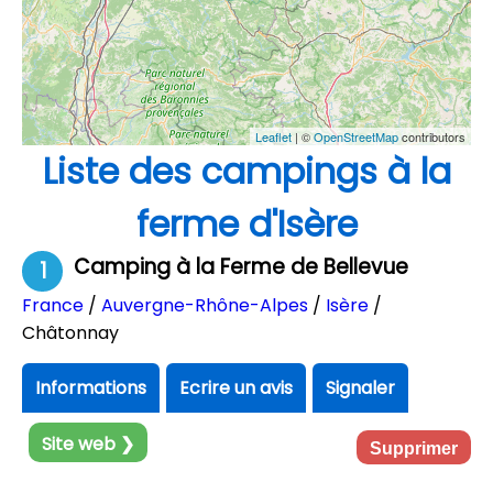
Leaflet
| ©
OpenStreetMap
contributors
Liste des campings à la
ferme d'Isère
Camping à la Ferme de Bellevue
1
France
/
Auvergne-Rhône-Alpes
/
Isère
/
Châtonnay
Informations
Ecrire un avis
Signaler
Site web ❯
Supprimer