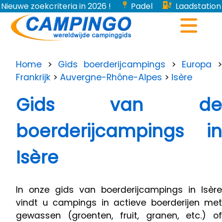
Nieuwe zoekcriteria in 2026 !
Padel
Laadstation
voor elektrische voertuigen...
Home
>
Gids boerderijcampings
>
Europa
>
Frankrijk
>
Auvergne-Rhône-Alpes
>
Isère
Gids van de
boerderijcampings in
Isère
In onze gids van boerderijcampings in Isère
vindt u campings in actieve boerderijen met
gewassen (groenten, fruit, granen, etc.) of