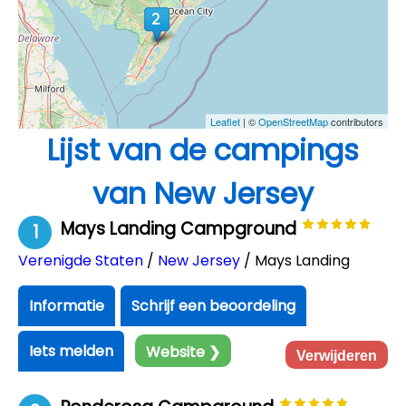
Leaflet
| ©
OpenStreetMap
contributors
Lijst van de campings
van New Jersey
Mays Landing Campground
1
Verenigde Staten
/
New Jersey
/ Mays Landing
Informatie
Schrijf een beoordeling
Iets melden
Website ❯
Verwijderen