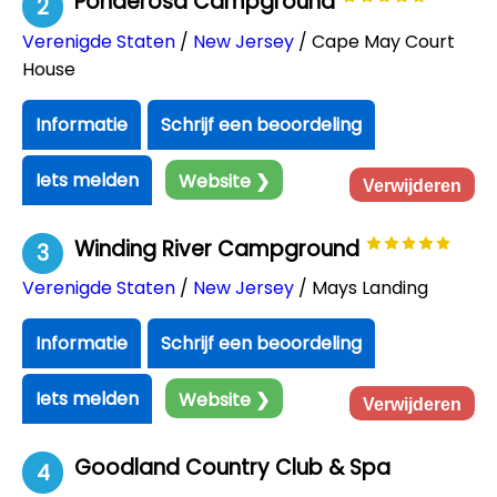
Ponderosa Campground
2
Verenigde Staten
/
New Jersey
/ Cape May Court
House
Informatie
Schrijf een beoordeling
Iets melden
Website ❯
Verwijderen
Winding River Campground
3
Verenigde Staten
/
New Jersey
/ Mays Landing
Informatie
Schrijf een beoordeling
Iets melden
Website ❯
Verwijderen
Goodland Country Club & Spa
4