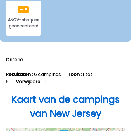
ANCV-cheques
geaccepteerd
Criteria :
Resultaten :
6 campings
Toon :
1 tot
6
Verwijderd :
0
Kaart van de campings
van New Jersey