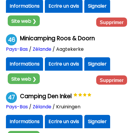
Informations
Ecrire un avis
Signaler
Site web ❯
Supprimer
Minicamping Roos & Doorn
46
Pays-Bas
/
Zélande
/ Aagtekerke
Informations
Ecrire un avis
Signaler
Site web ❯
Supprimer
Camping Den Inkel
47
Pays-Bas
/
Zélande
/ Kruiningen
Informations
Ecrire un avis
Signaler