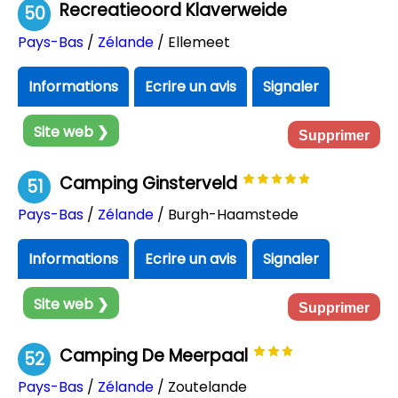
Recreatieoord Klaverweide
50
Pays-Bas
/
Zélande
/ Ellemeet
Informations
Ecrire un avis
Signaler
Site web ❯
Supprimer
Camping Ginsterveld
51
Pays-Bas
/
Zélande
/ Burgh-Haamstede
Informations
Ecrire un avis
Signaler
Site web ❯
Supprimer
Camping De Meerpaal
52
Pays-Bas
/
Zélande
/ Zoutelande