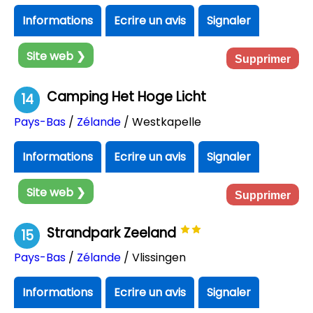
Informations
Ecrire un avis
Signaler
Site web ❯
Supprimer
Camping Het Hoge Licht
14
Pays-Bas
/
Zélande
/ Westkapelle
Informations
Ecrire un avis
Signaler
Site web ❯
Supprimer
Strandpark Zeeland
15
Pays-Bas
/
Zélande
/ Vlissingen
Informations
Ecrire un avis
Signaler