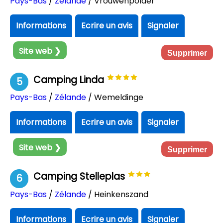
Pays-Bas
/
Zélande
/ Vrouwenpolder
Informations
Ecrire un avis
Signaler
Site web ❯
Supprimer
Camping Linda
5
Pays-Bas
/
Zélande
/ Wemeldinge
Informations
Ecrire un avis
Signaler
Site web ❯
Supprimer
Camping Stelleplas
6
Pays-Bas
/
Zélande
/ Heinkenszand
Informations
Ecrire un avis
Signaler