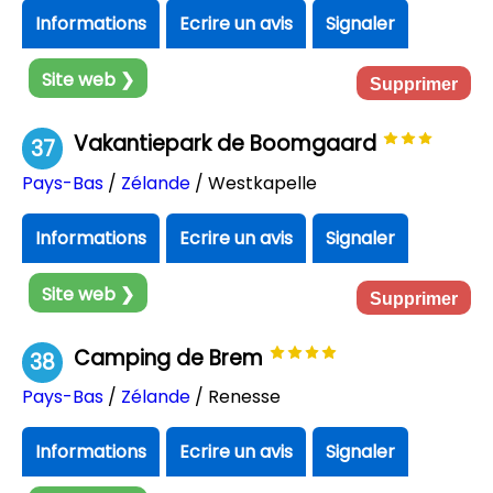
Informations
Ecrire un avis
Signaler
Site web ❯
Supprimer
Vakantiepark de Boomgaard
37
Pays-Bas
/
Zélande
/ Westkapelle
Informations
Ecrire un avis
Signaler
Site web ❯
Supprimer
Camping de Brem
38
Pays-Bas
/
Zélande
/ Renesse
Informations
Ecrire un avis
Signaler