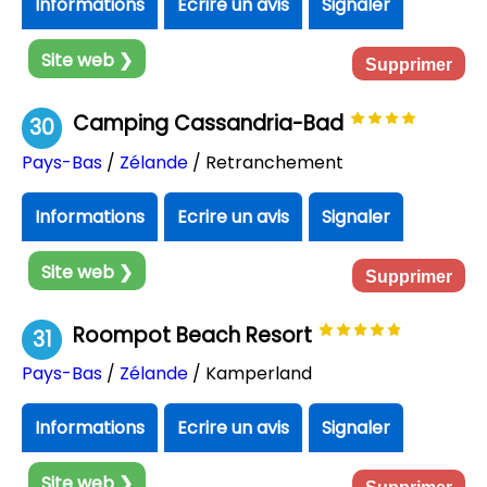
Informations
Ecrire un avis
Signaler
Site web ❯
Supprimer
Camping Cassandria-Bad
30
Pays-Bas
/
Zélande
/ Retranchement
Informations
Ecrire un avis
Signaler
Site web ❯
Supprimer
Roompot Beach Resort
31
Pays-Bas
/
Zélande
/ Kamperland
Informations
Ecrire un avis
Signaler
Site web ❯