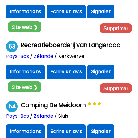
Informations
Ecrire un avis
Signaler
Site web ❯
Supprimer
Recreatieboerderij van Langeraad
53
Pays-Bas
/
Zélande
/ Kerkwerve
Informations
Ecrire un avis
Signaler
Site web ❯
Supprimer
Camping De Meidoorn
54
Pays-Bas
/
Zélande
/ Sluis
Informations
Ecrire un avis
Signaler