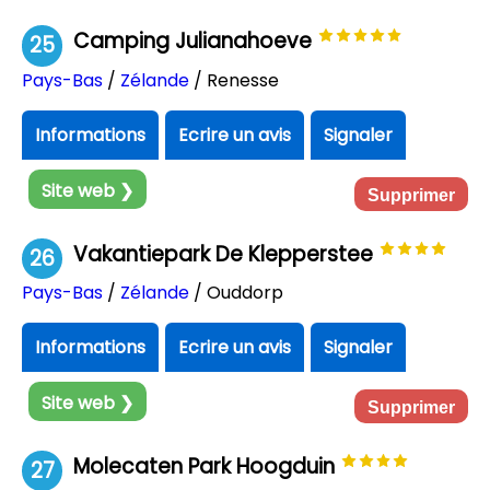
Camping Julianahoeve
25
Pays-Bas
/
Zélande
/ Renesse
Informations
Ecrire un avis
Signaler
Site web ❯
Supprimer
Vakantiepark De Klepperstee
26
Pays-Bas
/
Zélande
/ Ouddorp
Informations
Ecrire un avis
Signaler
Site web ❯
Supprimer
Molecaten Park Hoogduin
27