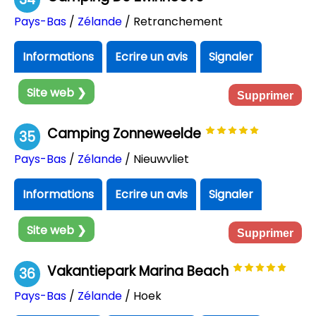
Pays-Bas
/
Zélande
/ Retranchement
Informations
Ecrire un avis
Signaler
Site web ❯
Supprimer
Camping Zonneweelde
35
Pays-Bas
/
Zélande
/ Nieuwvliet
Informations
Ecrire un avis
Signaler
Site web ❯
Supprimer
Vakantiepark Marina Beach
36
Pays-Bas
/
Zélande
/ Hoek