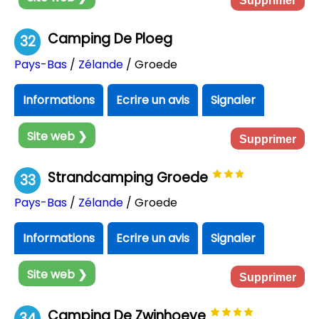
Supprimer
Camping De Ploeg
32
Pays-Bas
/
Zélande
/ Groede
Informations
Ecrire un avis
Signaler
Site web ❯
Supprimer
Strandcamping Groede
33
Pays-Bas
/
Zélande
/ Groede
Informations
Ecrire un avis
Signaler
Site web ❯
Supprimer
Camping De Zwinhoeve
34