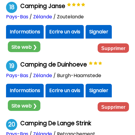
Camping Janse
18
Pays-Bas
/
Zélande
/ Zoutelande
Informations
Ecrire un avis
Signaler
Site web ❯
Supprimer
Camping de Duinhoeve
19
Pays-Bas
/
Zélande
/ Burgh-Haamstede
Informations
Ecrire un avis
Signaler
Site web ❯
Supprimer
Camping De Lange Strink
20
Pays-Bas
/
Zélande
/ Retranchement