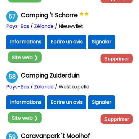
Camping 't Schorre
57
Pays-Bas
/
Zélande
/ Nieuwvliet
Informations
Ecrire un avis
Signaler
Site web ❯
Supprimer
Camping Zuiderduin
58
Pays-Bas
/
Zélande
/ Westkapelle
Informations
Ecrire un avis
Signaler
Site web ❯
Supprimer
Caravanpark 't Moolhof
59