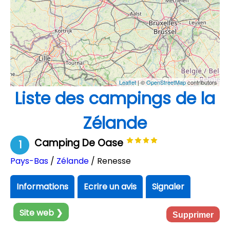
Leaflet
| ©
OpenStreetMap
contributors
Liste des campings de la
Zélande
Camping De Oase
1
Pays-Bas
/
Zélande
/ Renesse
Informations
Ecrire un avis
Signaler
Site web ❯
Supprimer