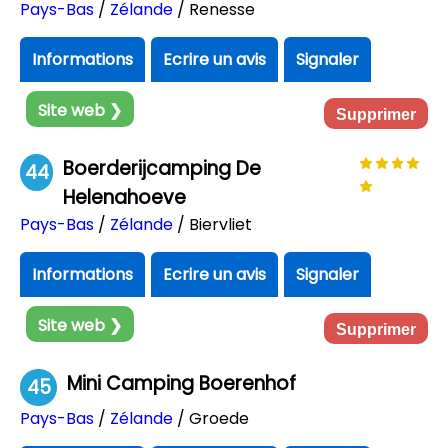
Pays-Bas
/
Zélande
/ Renesse
Informations
Ecrire un avis
Signaler
Site web ❯
Supprimer
Boerderijcamping De
44
Helenahoeve
Pays-Bas
/
Zélande
/ Biervliet
Informations
Ecrire un avis
Signaler
Site web ❯
Supprimer
Mini Camping Boerenhof
45
Pays-Bas
/
Zélande
/ Groede