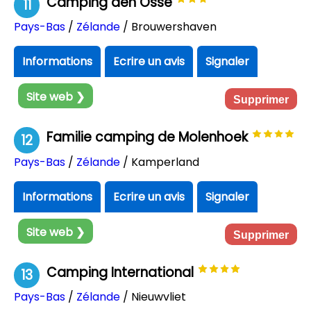
Camping den Osse
11
Pays-Bas
/
Zélande
/ Brouwershaven
Informations
Ecrire un avis
Signaler
Site web ❯
Supprimer
Familie camping de Molenhoek
12
Pays-Bas
/
Zélande
/ Kamperland
Informations
Ecrire un avis
Signaler
Site web ❯
Supprimer
Camping International
13
Pays-Bas
/
Zélande
/ Nieuwvliet