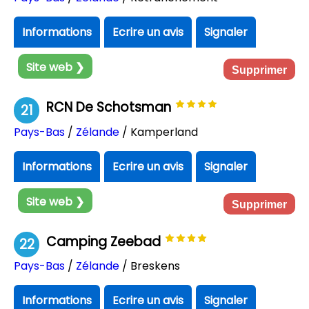
Informations
Ecrire un avis
Signaler
Site web ❯
Supprimer
RCN De Schotsman
21
Pays-Bas
/
Zélande
/ Kamperland
Informations
Ecrire un avis
Signaler
Site web ❯
Supprimer
Camping Zeebad
22
Pays-Bas
/
Zélande
/ Breskens
Informations
Ecrire un avis
Signaler