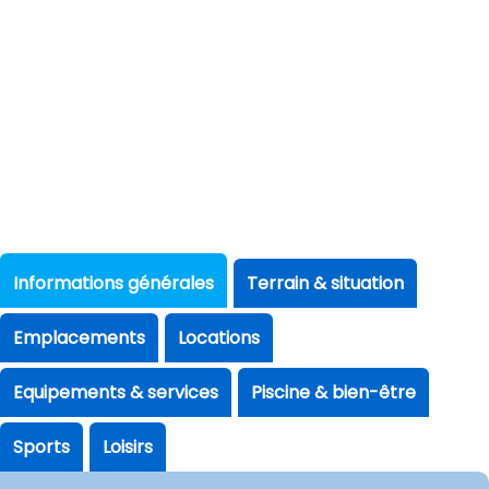
Informations générales
Terrain & situation
Emplacements
Locations
Equipements & services
Piscine & bien-être
Sports
Loisirs