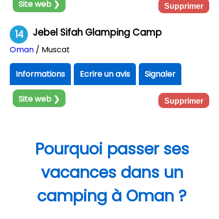
Site web ❯
Supprimer
Jebel Sifah Glamping Camp
14
Oman
/ Muscat
Informations
Ecrire un avis
Signaler
Site web ❯
Supprimer
Pourquoi passer ses
vacances dans un
camping à Oman ?