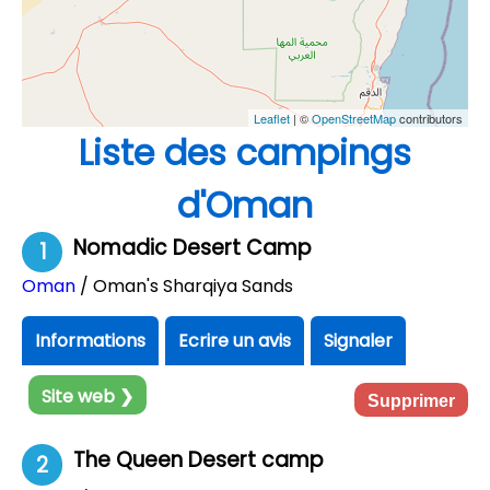
Leaflet
| ©
OpenStreetMap
contributors
Liste des campings
d'Oman
Nomadic Desert Camp
1
Oman
/ Oman's Sharqiya Sands
Informations
Ecrire un avis
Signaler
Site web ❯
Supprimer
The Queen Desert camp
2