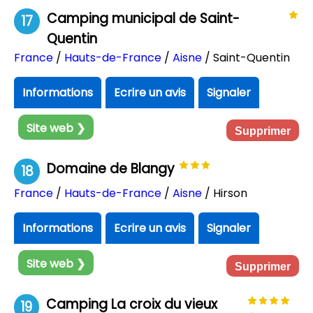
Camping municipal de Saint-
17
Quentin
France
/
Hauts-de-France
/
Aisne
/ Saint-Quentin
Informations
Ecrire un avis
Signaler
Site web ❯
Supprimer
Domaine de Blangy
18
France
/
Hauts-de-France
/
Aisne
/ Hirson
Informations
Ecrire un avis
Signaler
Site web ❯
Supprimer
Camping La croix du vieux
19