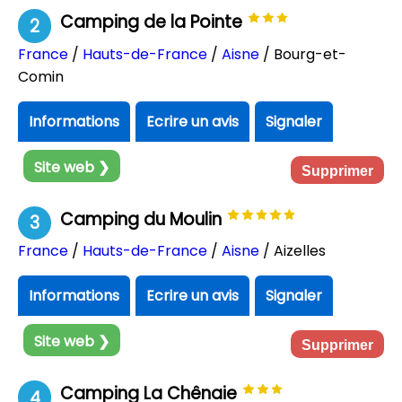
Camping de la Pointe
2
France
/
Hauts-de-France
/
Aisne
/ Bourg-et-
Comin
Informations
Ecrire un avis
Signaler
Site web ❯
Supprimer
Camping du Moulin
3
France
/
Hauts-de-France
/
Aisne
/ Aizelles
Informations
Ecrire un avis
Signaler
Site web ❯
Supprimer
Camping La Chênaie
4