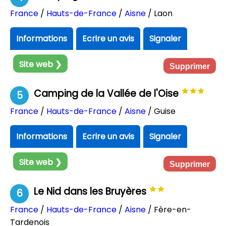
France
/
Hauts-de-France
/
Aisne
/ Laon
Informations
Ecrire un avis
Signaler
Site web ❯
Supprimer
Camping de la Vallée de l'Oise
5
France
/
Hauts-de-France
/
Aisne
/ Guise
Informations
Ecrire un avis
Signaler
Site web ❯
Supprimer
Le Nid dans les Bruyères
6
France
/
Hauts-de-France
/
Aisne
/ Fère-en-
Tardenois