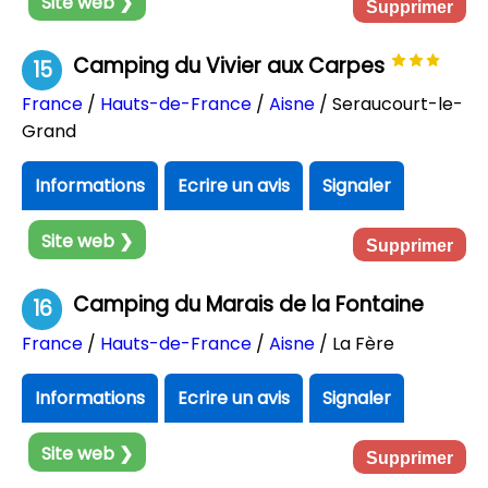
Site web ❯
Supprimer
Camping du Vivier aux Carpes
15
France
/
Hauts-de-France
/
Aisne
/ Seraucourt-le-
Grand
Informations
Ecrire un avis
Signaler
Site web ❯
Supprimer
Camping du Marais de la Fontaine
16
France
/
Hauts-de-France
/
Aisne
/ La Fère
Informations
Ecrire un avis
Signaler
Site web ❯
Supprimer