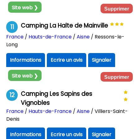
Site web ❯
Supprimer
Camping La Halte de Mainville
11
France
/
Hauts-de-France
/
Aisne
/ Ressons-le-
Long
Informations
Ecrire un avis
Signaler
Site web ❯
Supprimer
Camping Les Sapins des
12
Vignobles
France
/
Hauts-de-France
/
Aisne
/ Villiers-Saint-
Denis
Informations
Ecrire un avis
Signaler