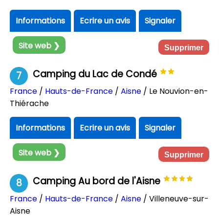
Informations
Ecrire un avis
Signaler
Site web ❯
Supprimer
Camping du Lac de Condé
7
France
/
Hauts-de-France
/
Aisne
/ Le Nouvion-en-
Thiérache
Informations
Ecrire un avis
Signaler
Site web ❯
Supprimer
Camping Au bord de l'Aisne
8
France
/
Hauts-de-France
/
Aisne
/ Villeneuve-sur-
Aisne