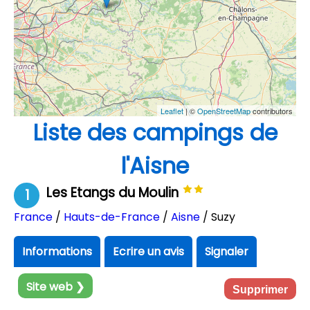
Leaflet
| ©
OpenStreetMap
contributors
Liste des campings de
l'Aisne
Les Etangs du Moulin
1
France
/
Hauts-de-France
/
Aisne
/ Suzy
Informations
Ecrire un avis
Signaler
Site web ❯
Supprimer