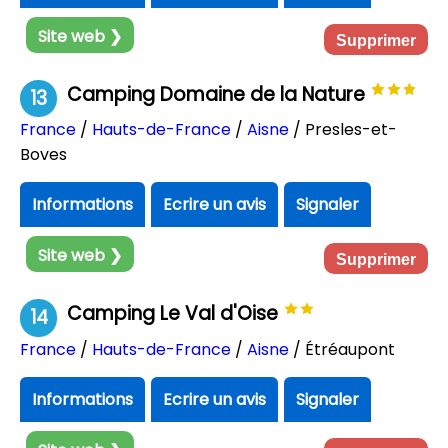
Site web ❯
Supprimer
Camping Domaine de la Nature
13
France
/
Hauts-de-France
/
Aisne
/ Presles-et-
Boves
Informations
Ecrire un avis
Signaler
Site web ❯
Supprimer
Camping Le Val d'Oise
14
France
/
Hauts-de-France
/
Aisne
/ Étréaupont
Informations
Ecrire un avis
Signaler