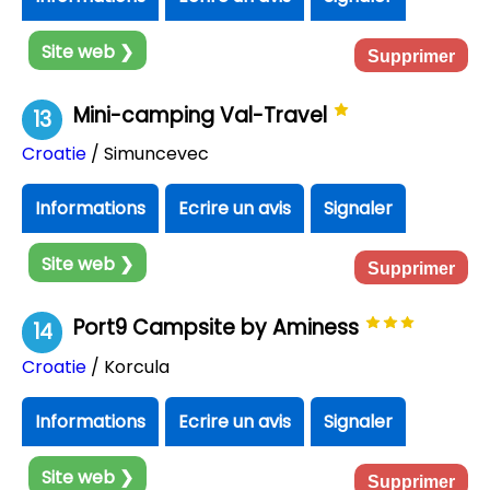
Site web ❯
Supprimer
Mini-camping Val-Travel
13
Croatie
/ Simuncevec
Informations
Ecrire un avis
Signaler
Site web ❯
Supprimer
Port9 Campsite by Aminess
14
Croatie
/ Korcula
Informations
Ecrire un avis
Signaler
Site web ❯
Supprimer