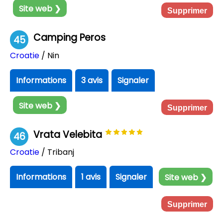
Site web ❯
Supprimer
Camping Peros
45
Croatie
/ Nin
Informations
3 avis
Signaler
Site web ❯
Supprimer
Vrata Velebita
46
Croatie
/ Tribanj
Informations
1 avis
Signaler
Site web ❯
Supprimer