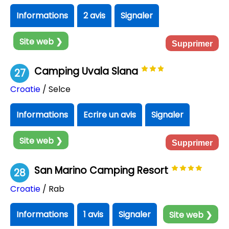
Informations
2 avis
Signaler
Site web ❯
Supprimer
Camping Uvala Slana
27
Croatie
/ Selce
Informations
Ecrire un avis
Signaler
Site web ❯
Supprimer
San Marino Camping Resort
28
Croatie
/ Rab
Informations
1 avis
Signaler
Site web ❯