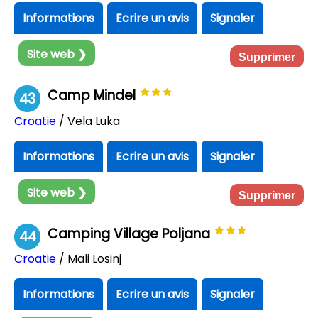
Informations
Ecrire un avis
Signaler
Site web ❯
Supprimer
Camp Mindel
43
Croatie
/ Vela Luka
Informations
Ecrire un avis
Signaler
Site web ❯
Supprimer
Camping Village Poljana
44
Croatie
/ Mali Losinj
Informations
Ecrire un avis
Signaler