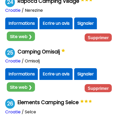
Rapoca Camping Village
24
Croatie
/ Nerezine
Informations
Ecrire un avis
Signaler
Site web ❯
Supprimer
Camping Omisalj
25
Croatie
/ Omisalj
Informations
Ecrire un avis
Signaler
Site web ❯
Supprimer
Elements Camping Selce
26
Croatie
/ Selce