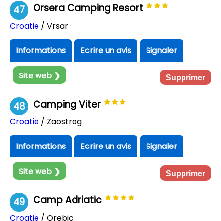
Orsera Camping Resort
47
Croatie
/ Vrsar
Informations
Ecrire un avis
Signaler
Site web ❯
Supprimer
Camping Viter
48
Croatie
/ Zaostrog
Informations
Ecrire un avis
Signaler
Site web ❯
Supprimer
Camp Adriatic
49
Croatie
/ Orebic