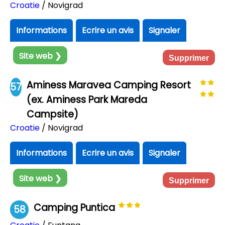
Croatie
/ Novigrad
Informations
Ecrire un avis
Signaler
Site web ❯
Supprimer
Aminess Maravea Camping Resort
57
(ex. Aminess Park Mareda
Campsite)
Croatie
/ Novigrad
Informations
Ecrire un avis
Signaler
Site web ❯
Supprimer
Camping Puntica
58