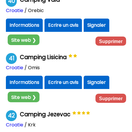
40
Croatie
/ Orebic
Informations
Ecrire un avis
Signaler
Site web ❯
Supprimer
Camping Lisicina
41
Croatie
/ Omis
Informations
Ecrire un avis
Signaler
Site web ❯
Supprimer
Camping Jezevac
42
Croatie
/ Krk