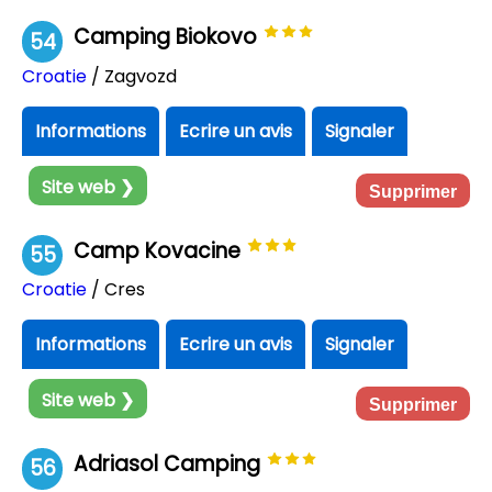
Camping Biokovo
54
Croatie
/ Zagvozd
Informations
Ecrire un avis
Signaler
Site web ❯
Supprimer
Camp Kovacine
55
Croatie
/ Cres
Informations
Ecrire un avis
Signaler
Site web ❯
Supprimer
Adriasol Camping
56