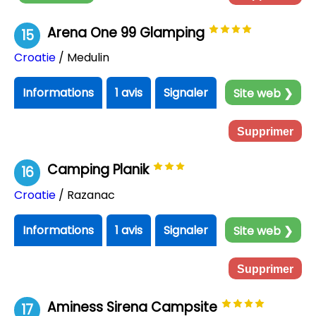
Arena One 99 Glamping
15
Croatie
/ Medulin
Informations
1 avis
Signaler
Site web ❯
Supprimer
Camping Planik
16
Croatie
/ Razanac
Informations
1 avis
Signaler
Site web ❯
Supprimer
Aminess Sirena Campsite
17