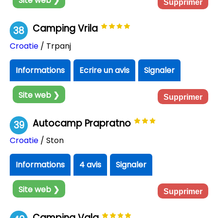
Site web ❯
Supprimer
Camping Vrila
38
Croatie
/ Trpanj
Informations
Ecrire un avis
Signaler
Site web ❯
Supprimer
Autocamp Prapratno
39
Croatie
/ Ston
Informations
4 avis
Signaler
Site web ❯
Supprimer
Camping Vala