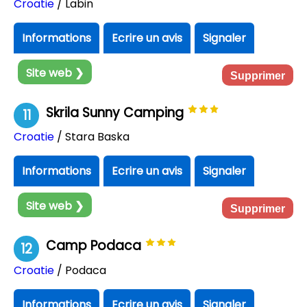
Croatie
/ Labin
Informations
Ecrire un avis
Signaler
Site web ❯
Supprimer
Skrila Sunny Camping
11
Croatie
/ Stara Baska
Informations
Ecrire un avis
Signaler
Site web ❯
Supprimer
Camp Podaca
12
Croatie
/ Podaca
Informations
Ecrire un avis
Signaler