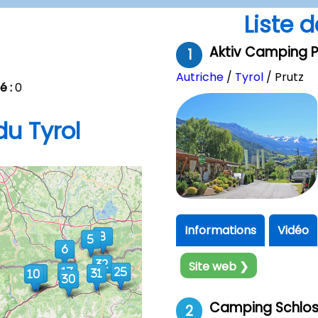
Liste 
Aktiv Camping Pr
1
Autriche
/
Tyrol
/ Prutz
é :
0
u Tyrol
Informations
Vidéo
Site web ❯
Camping Schlos
2