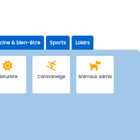
scine & bien-être
Sports
Loisirs
aturiste
Caravaneige
Animaux admis