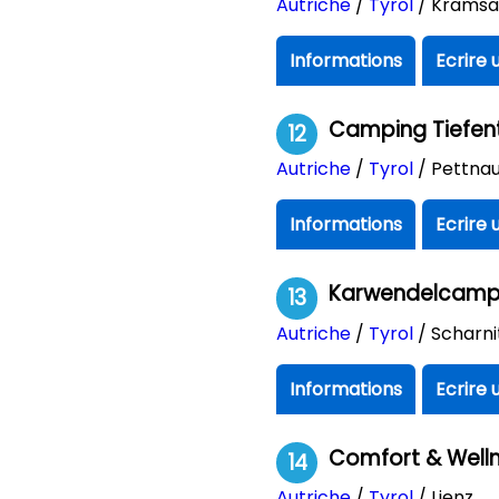
Autriche
/
Tyrol
/ Krams
Informations
Ecrire 
Camping Tiefen
12
Autriche
/
Tyrol
/ Pettna
Informations
Ecrire 
Karwendelcamp 
13
Autriche
/
Tyrol
/ Scharni
Informations
Ecrire 
Comfort & Well
14
Autriche
/
Tyrol
/ Lienz