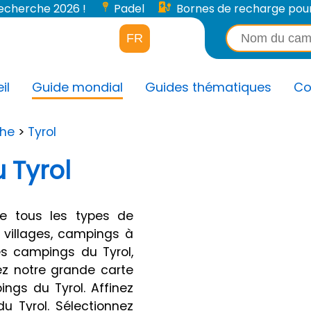
 recherche 2026 !
Padel
Bornes de recharge pour v
FR
il
Guide mondial
Guides thématiques
Co
che
>
Tyrol
 Tyrol
e tous les types de
 villages, campings à
es campings du Tyrol,
ez notre grande carte
ings du Tyrol. Affinez
u Tyrol. Sélectionnez