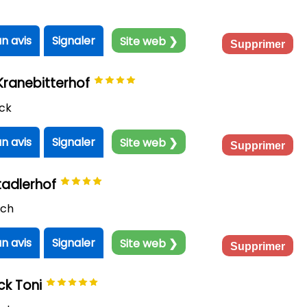
un avis
Signaler
Site web ❯
Supprimer
Kranebitterhof
ck
un avis
Signaler
Site web ❯
Supprimer
tadlerhof
ach
un avis
Signaler
Site web ❯
Supprimer
ck Toni