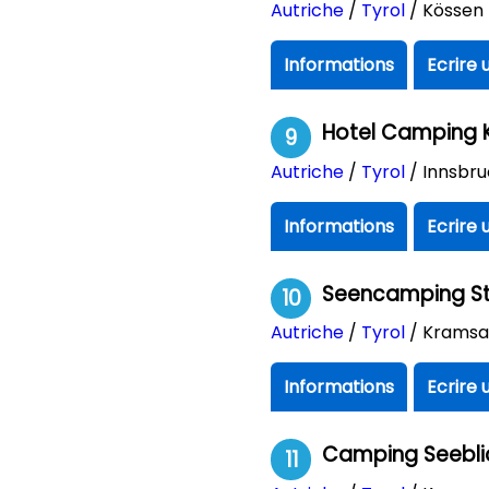
Autriche
/
Tyrol
/ Kössen
Informations
Ecrire 
Hotel Camping 
9
Autriche
/
Tyrol
/ Innsbru
Informations
Ecrire 
Seencamping S
10
Autriche
/
Tyrol
/ Krams
Informations
Ecrire 
Camping Seebli
11