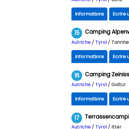
Informations
Ecrire 
Camping Alpenw
15
Autriche
/
Tyrol
/ Tannhe
Informations
Ecrire 
Camping Zeinis
16
Autriche
/
Tyrol
/ Galtür
Informations
Ecrire 
Terrassencamp
17
Autriche
/
Tyrol
/ Itter