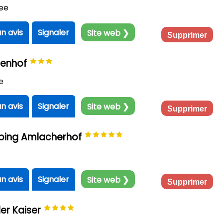
ee
un avis
Signaler
Site web ❯
Supprimer
penhof
e
un avis
Signaler
Site web ❯
Supprimer
ping Amlacherhof
un avis
Signaler
Site web ❯
Supprimer
er Kaiser