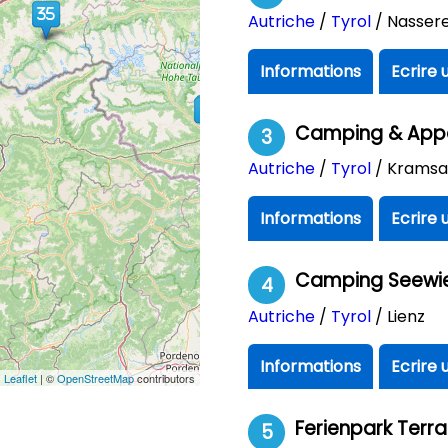
Autriche
/
Tyrol
/ Nassere
Informations
Ecrire 
Camping & App
3
Autriche
/
Tyrol
/ Krams
Informations
Ecrire 
Camping Seewi
4
Autriche
/
Tyrol
/ Lienz
Informations
Ecrire 
Leaflet
| ©
OpenStreetMap
contributors
Ferienpark Ter
5