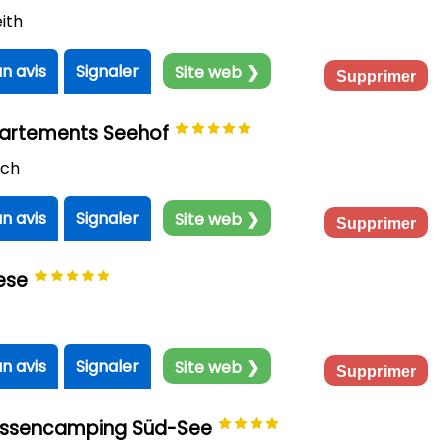
ith
un avis
Signaler
Site web ❯
Supprimer
artements Seehof
ach
un avis
Signaler
Site web ❯
Supprimer
ese
un avis
Signaler
Site web ❯
Supprimer
rassencamping Süd-See