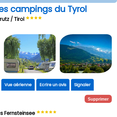
des campings du Tyrol
utz / Tirol
Vue aérienne
Ecrire un avis
Signaler
Supprimer
s Fernsteinsee