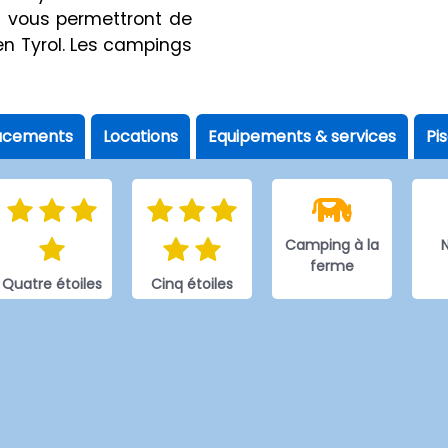
i vous permettront de
en Tyrol. Les campings
acements
Locations
Equipements & services
Pi
Camping à la
N
ferme
Quatre étoiles
Cinq étoiles