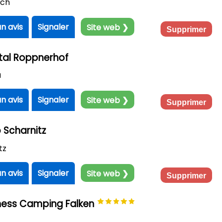
ach
un avis
Signaler
Site web ❯
Supprimer
tal Roppnerhof
u
un avis
Signaler
Site web ❯
Supprimer
Scharnitz
tz
un avis
Signaler
Site web ❯
Supprimer
ness Camping Falken