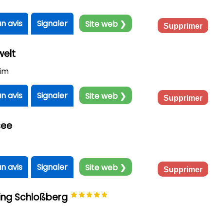
un avis
Signaler
Site web ❯
Supprimer
elt
im
un avis
Signaler
Site web ❯
Supprimer
see
un avis
Signaler
Site web ❯
Supprimer
ing Schloßberg