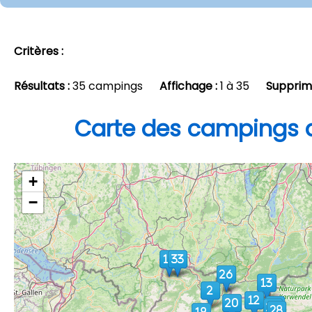
Critères :
Résultats :
35 campings
Affichage :
1 à 35
Supprim
Carte des campings d
+
−