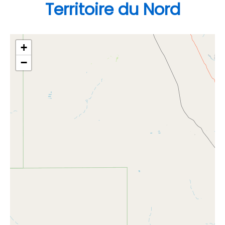
Territoire du Nord
+
−