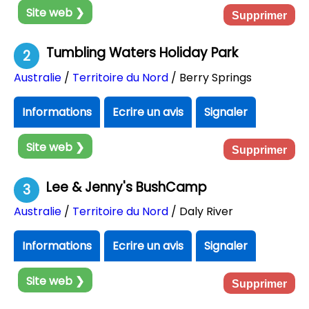
Site web ❯
Supprimer
Tumbling Waters Holiday Park
2
Australie
/
Territoire du Nord
/ Berry Springs
Informations
Ecrire un avis
Signaler
Site web ❯
Supprimer
Lee & Jenny's BushCamp
3
Australie
/
Territoire du Nord
/ Daly River
Informations
Ecrire un avis
Signaler
Site web ❯
Supprimer