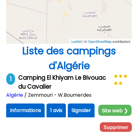
Leaflet
| ©
OpenStreetMap
contributors
Liste des campings
d'Algérie
Camping El Khiyam Le Bivouac
1
du Cavalier
Algérie
/ Zemmouri - W.Boumerdes
Informations
1 avis
Signaler
Site web ❯
Supprimer