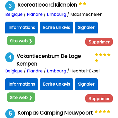
Recreatieoord Kikmolen
3
Belgique
/
Flandre
/
Limbourg
/ Maasmechelen
Informations
Ecrire un avis
Signaler
Site web ❯
Supprimer
Vakantiecentrum De Lage
4
Kempen
Belgique
/
Flandre
/
Limbourg
/ Hechtel-Eksel
Informations
Ecrire un avis
Signaler
Site web ❯
Supprimer
Kompas Camping Nieuwpoort
5