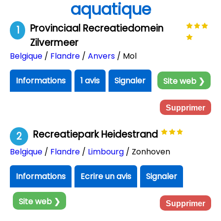
aquatique
Provinciaal Recreatiedomein
1
Zilvermeer
Belgique
/
Flandre
/
Anvers
/ Mol
Informations
1 avis
Signaler
Site web ❯
Supprimer
Recreatiepark Heidestrand
2
Belgique
/
Flandre
/
Limbourg
/ Zonhoven
Informations
Ecrire un avis
Signaler
Site web ❯
Supprimer