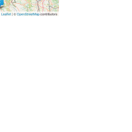
Leaflet
| ©
OpenStreetMap
contributors