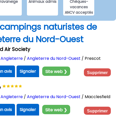
ravaneige
Animaux admis
Chèques-
vacances
ANCV acceptés
s campings naturistes de
leterre du Nord-Ouest
d Air Society
/
Angleterre
/
Angleterre du Nord-Ouest
/ Prescot
un avis
Signaler
Site web ❯
Supprimer
b
/
Angleterre
/
Angleterre du Nord-Ouest
/ Macclesfield
un avis
Signaler
Site web ❯
Supprimer