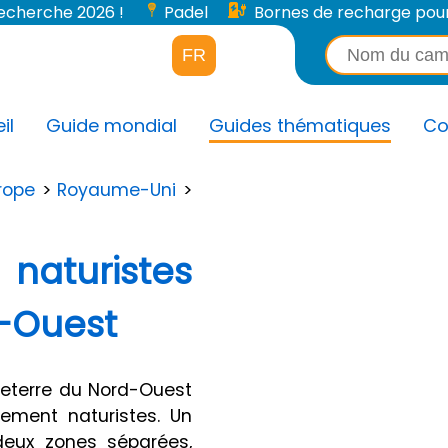
 recherche 2026 !
Padel
Bornes de recharge pour v
FR
il
Guide mondial
Guides thématiques
Co
rope
>
Royaume-Uni
>
naturistes
d-Ouest
leterre du Nord-Ouest
lement naturistes. Un
deux zones séparées,