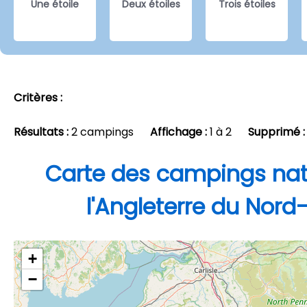
Une étoile
Deux étoiles
Trois étoiles
Critères :
Résultats :
2 campings
Affichage :
1 à 2
Supprimé :
Carte des campings nat
l'Angleterre du Nord
+
−