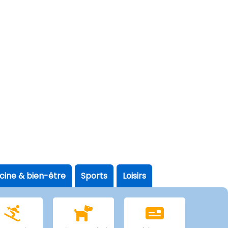
scine & bien-être
Sports
Loisirs