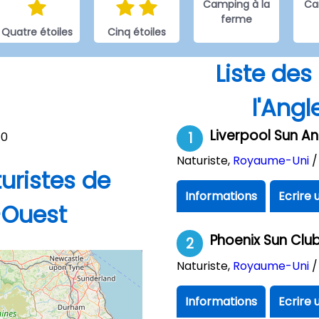
Camping à la
Ca
ferme
Quatre étoiles
Cinq étoiles
Liste de
l'Ang
Liverpool Sun An
0
1
Naturiste
,
Royaume-Uni
uristes de
Informations
Ecrire 
-Ouest
Phoenix Sun Clu
2
Naturiste
,
Royaume-Uni
Informations
Ecrire 