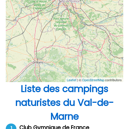
Leaflet
| ©
OpenStreetMap
contributors
Liste des campings
naturistes du Val-de-
Marne
Club Gymnique de France
1