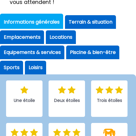
vous attendent !
Informations générales
Terrain & situation
Emplacements
Locations
Equipements & services
Piscine & bien-être
Sports
Loisirs
Une étoile
Deux étoiles
Trois étoiles