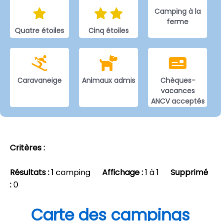
Camping à la
ferme
Quatre étoiles
Cinq étoiles
Caravaneige
Animaux admis
Chèques-
vacances
ANCV acceptés
Critères :
Résultats :
1 camping
Affichage :
1 à 1
Supprimé
:
0
Carte des campings