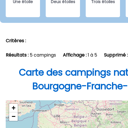
Une étoile
Deux étoiles
Trois étoiles
Critères :
Résultats :
5 campings
Affichage :
1 à 5
Supprimé :
Carte des campings nat
Bourgogne-Franche
+
−