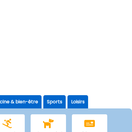
scine & bien-être
Sports
Loisirs