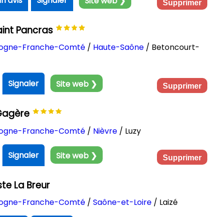
un avis
Signaler
Site web ❯
Supprimer
aint Pancras
ogne-Franche-Comté
/
Haute-Saône
/ Betoncourt-
Signaler
Site web ❯
Supprimer
 Gagère
ogne-Franche-Comté
/
Nièvre
/ Luzy
Signaler
Site web ❯
Supprimer
te La Breur
ogne-Franche-Comté
/
Saône-et-Loire
/ Laizé