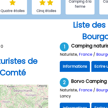
Camping à la
Ca
ferme
Quatre étoiles
Cinq étoiles
Liste de
Bourg
Camping naturi
0
1
Naturiste
,
France
/
Bourg
uristes de
Informations
Ecrire 
-Comté
Borvo Camping 
2
Naturiste
,
France
/
Bourg
Lancy