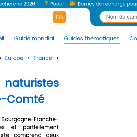
 recherche 2026 !
Padel
Bornes de recharge pour v
FR
il
Guide mondial
Guides thématiques
Co
>
Europe
>
France
>
naturistes
e-Comté
Bourgogne-Franche-
s et partiellement
riste comprend deux