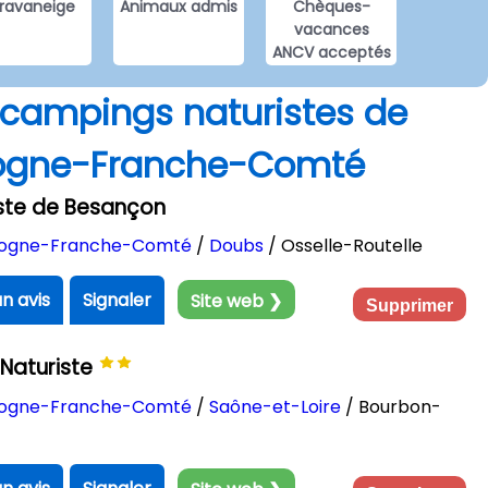
ravaneige
Animaux admis
Chèques-
vacances
ANCV acceptés
s campings naturistes de
ogne-Franche-Comté
ste de Besançon
ogne-Franche-Comté
/
Doubs
/ Osselle-Routelle
un avis
Signaler
Site web ❯
Supprimer
Naturiste
ogne-Franche-Comté
/
Saône-et-Loire
/ Bourbon-