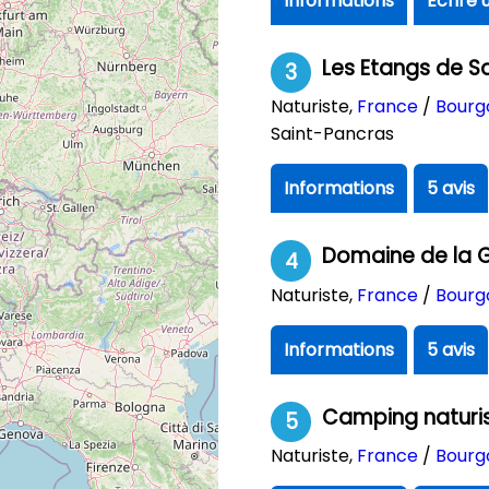
Informations
Ecrire 
Les Etangs de S
3
Naturiste
,
France
/
Bourg
Saint-Pancras
Informations
5 avis
Domaine de la
4
Naturiste
,
France
/
Bourg
Informations
5 avis
Camping naturis
5
Naturiste
,
France
/
Bourg