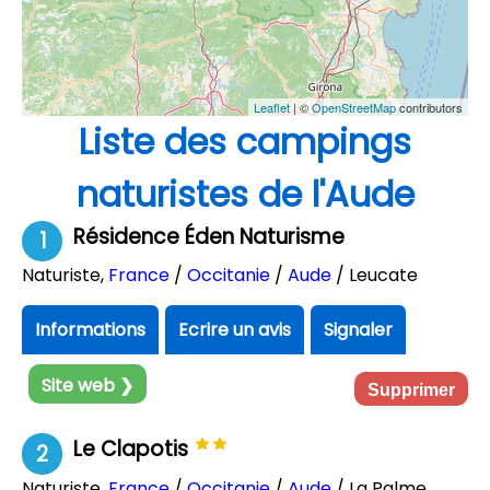
Leaflet
| ©
OpenStreetMap
contributors
Liste des campings
naturistes de l'Aude
Résidence Éden Naturisme
1
Naturiste
,
France
/
Occitanie
/
Aude
/ Leucate
Informations
Ecrire un avis
Signaler
Site web ❯
Supprimer
Le Clapotis
2
Naturiste
,
France
/
Occitanie
/
Aude
/ La Palme