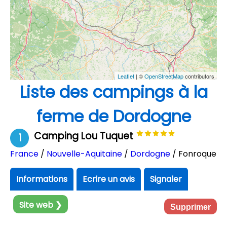
Leaflet
| ©
OpenStreetMap
contributors
Liste des campings à la
ferme de Dordogne
Camping Lou Tuquet
1
France
/
Nouvelle-Aquitaine
/
Dordogne
/ Fonroque
Informations
Ecrire un avis
Signaler
Site web ❯
Supprimer