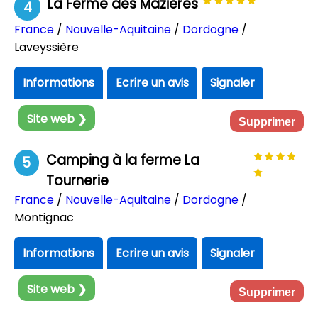
La Ferme des Mazières
4
France
/
Nouvelle-Aquitaine
/
Dordogne
/
Laveyssière
Informations
Ecrire un avis
Signaler
Site web ❯
Supprimer
Camping à la ferme La
5
Tournerie
France
/
Nouvelle-Aquitaine
/
Dordogne
/
Montignac
Informations
Ecrire un avis
Signaler
Site web ❯
Supprimer