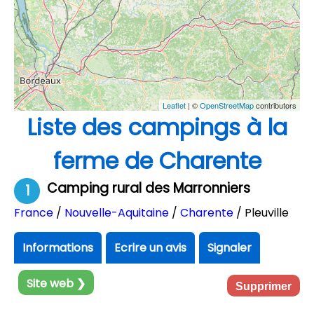
Leaflet
| ©
OpenStreetMap
contributors
Liste des campings à la
ferme de Charente
Camping rural des Marronniers
1
France
/
Nouvelle-Aquitaine
/
Charente
/ Pleuville
Informations
Ecrire un avis
Signaler
Site web ❯
Supprimer