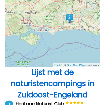
Leaflet
| ©
OpenStreetMap
contributors
Lijst met de
naturistencampings in
Zuidoost-Engeland
Heritage Naturist Club
1