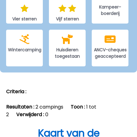
Kampeer-
boerderij
Vier sterren
Vijf sterren
Wintercamping
Huisdieren
ANCV-cheques
toegestaan
geaccepteerd
Criteria :
Resultaten :
2 campings
Toon :
1 tot
2
Verwijderd :
0
Kaart van de