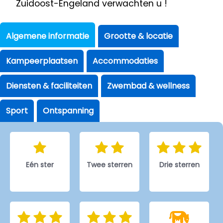
Zuidoost-Engeland verwachten u !
Algemene informatie
Grootte & locatie
Kampeerplaatsen
Accommodaties
Diensten & faciliteiten
Zwembad & wellness
Sport
Ontspanning
Eén ster
Twee sterren
Drie sterren