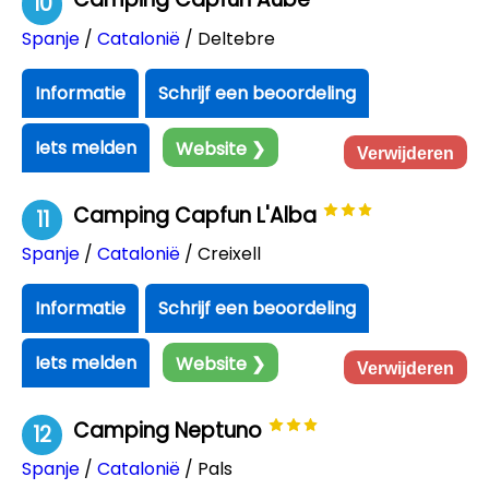
10
Spanje
/
Catalonië
/ Deltebre
Informatie
Schrijf een beoordeling
Iets melden
Website ❯
Verwijderen
Camping Capfun L'Alba
11
Spanje
/
Catalonië
/ Creixell
Informatie
Schrijf een beoordeling
Iets melden
Website ❯
Verwijderen
Camping Neptuno
12
Spanje
/
Catalonië
/ Pals