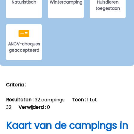
Naturistisch
Wintercamping
Huisdieren
toegestaan
ANCV-cheques
geaccepteerd
Criteria :
Resultaten :
32 campings
Toon :
1 tot
32
Verwijderd :
0
Kaart van de campings in