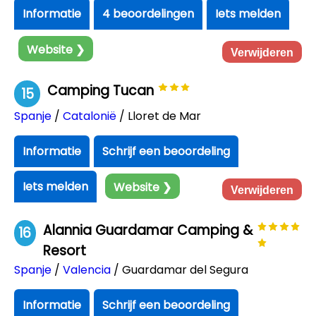
Informatie
4 beoordelingen
Iets melden
Website ❯
Verwijderen
Camping Tucan
15
Spanje
/
Catalonië
/ Lloret de Mar
Informatie
Schrijf een beoordeling
Iets melden
Website ❯
Verwijderen
Alannia Guardamar Camping &
16
Resort
Spanje
/
Valencia
/ Guardamar del Segura
Informatie
Schrijf een beoordeling