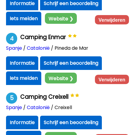
Informatie
Schrijf een beoordeling
Iets melden
Website ❯
Verwijderen
Camping Enmar
4
Spanje
/
Catalonië
/ Pineda de Mar
Informatie
Schrijf een beoordeling
Iets melden
Website ❯
Verwijderen
Camping Creixell
5
Spanje
/
Catalonië
/ Creixell
Informatie
Schrijf een beoordeling