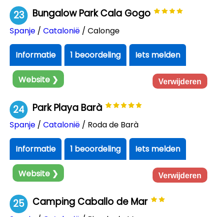
Bungalow Park Cala Gogo
23
Spanje
/
Catalonië
/ Calonge
Informatie
1 beoordeling
Iets melden
Website ❯
Verwijderen
Park Playa Barà
24
Spanje
/
Catalonië
/ Roda de Barà
Informatie
1 beoordeling
Iets melden
Website ❯
Verwijderen
Camping Caballo de Mar
25