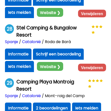
Informatie
Schrijf een beoordeling
Iets melden
Website ❯
Verwijderen
Stel Camping & Bungalow
28
Resort
Spanje
/
Catalonië
/ Roda de Barà
Informatie
Schrijf een beoordeling
Iets melden
Website ❯
Verwijderen
Camping Playa Montroig
29
Resort
Spanje
/
Catalonië
/ Mont-roig del Camp
Informatie
2 beoordelingen
Iets melden