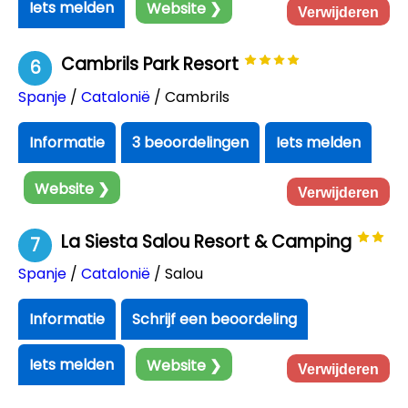
Iets melden
Website ❯
Verwijderen
Cambrils Park Resort
6
Spanje
/
Catalonië
/ Cambrils
Informatie
3 beoordelingen
Iets melden
Website ❯
Verwijderen
La Siesta Salou Resort & Camping
7
Spanje
/
Catalonië
/ Salou
Informatie
Schrijf een beoordeling
Iets melden
Website ❯
Verwijderen