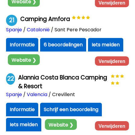
Website ❯
Verwijderen
Camping Amfora
21
Spanje
/
Catalonië
/ Sant Pere Pescador
Informatie
6 beoordelingen
Iets melden
Website ❯
Verwijderen
Alannia Costa Blanca Camping
22
& Resort
Spanje
/
Valencia
/ Crevillent
Informatie
Schrijf een beoordeling
Iets melden
Website ❯
Verwijderen