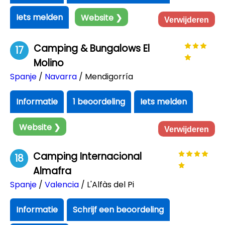
Iets melden
Website ❯
Verwijderen
Camping & Bungalows El
17
Molino
Spanje
/
Navarra
/ Mendigorría
Informatie
1 beoordeling
Iets melden
Website ❯
Verwijderen
Camping Internacional
18
Almafra
Spanje
/
Valencia
/ L'Alfàs del Pi
Informatie
Schrijf een beoordeling