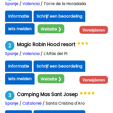
Spanje
/
Valencia
/ Torre de la Horadada
Informatie
Schrijf een beoordeling
Iets melden
Website ❯
Verwijderen
Magic Robin Hood resort
2
Spanje
/
Valencia
/ L'Alfàs del Pi
Informatie
Schrijf een beoordeling
Iets melden
Website ❯
Verwijderen
Camping Mas Sant Josep
3
Spanje
/
Catalonië
/ Santa Cristina d'Aro