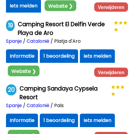
Iets melden
Website ❯
Verwijderen
Camping Resort El Delfín Verde
19
Playa de Aro
Spanje
/
Catalonië
/ Platja d'Aro
Informatie
1 beoordeling
Iets melden
Website ❯
Verwijderen
Camping Sandaya Cypsela
20
Resort
Spanje
/
Catalonië
/ Pals
Informatie
1 beoordeling
Iets melden