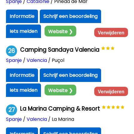
Spanje
/
Catalonië
/ Pineda de Mar
Informatie
Schrijf een beoordeling
Iets melden
Website ❯
Verwijderen
Camping Sandaya Valencia
26
Spanje
/
Valencia
/ Puçol
Informatie
Schrijf een beoordeling
Iets melden
Website ❯
Verwijderen
La Marina Camping & Resort
27
Spanje
/
Valencia
/ La Marina