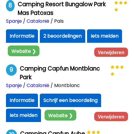
Camping Resort Bungalow Park
8
Mas Patoxas
Spanje
/
Catalonië
/ Pals
Informatie
2 beoordelingen
Iets melden
Website ❯
Verwijderen
Camping Capfun Montblanc
9
Park
Spanje
/
Catalonië
/ Montblanc
Informatie
Schrijf een beoordeling
Iets melden
Website ❯
Verwijderen
Camping Capfun Aube