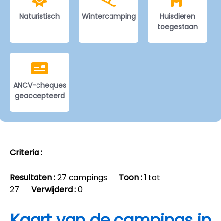
Naturistisch
Wintercamping
Huisdieren
toegestaan
ANCV-cheques
geaccepteerd
Criteria :
Resultaten :
27 campings
Toon :
1 tot
27
Verwijderd :
0
Kaart van de campings in