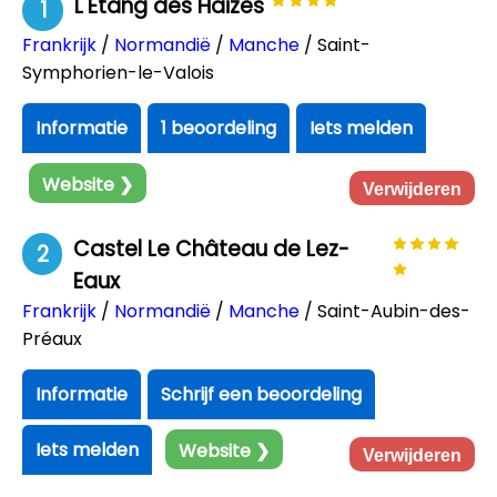
L'Etang des Haizes
1
Frankrijk
/
Normandië
/
Manche
/ Saint-
Symphorien-le-Valois
Informatie
1 beoordeling
Iets melden
Website ❯
Verwijderen
Castel Le Château de Lez-
2
Eaux
Frankrijk
/
Normandië
/
Manche
/ Saint-Aubin-des-
Préaux
Informatie
Schrijf een beoordeling
Iets melden
Website ❯
Verwijderen