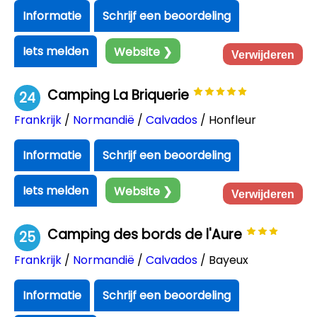
Informatie
Schrijf een beoordeling
Iets melden
Website ❯
Verwijderen
Camping La Briquerie
24
Frankrijk
/
Normandië
/
Calvados
/ Honfleur
Informatie
Schrijf een beoordeling
Iets melden
Website ❯
Verwijderen
Camping des bords de l'Aure
25
Frankrijk
/
Normandië
/
Calvados
/ Bayeux
Informatie
Schrijf een beoordeling