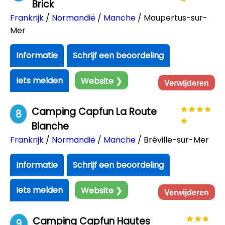
Brick
Frankrijk
/
Normandië
/
Manche
/ Maupertus-sur-
Mer
Informatie
Schrijf een beoordeling
Iets melden
Website ❯
Verwijderen
Camping Capfun La Route
8
Blanche
Frankrijk
/
Normandië
/
Manche
/ Bréville-sur-Mer
Informatie
Schrijf een beoordeling
Iets melden
Website ❯
Verwijderen
Camping Capfun Hautes
9