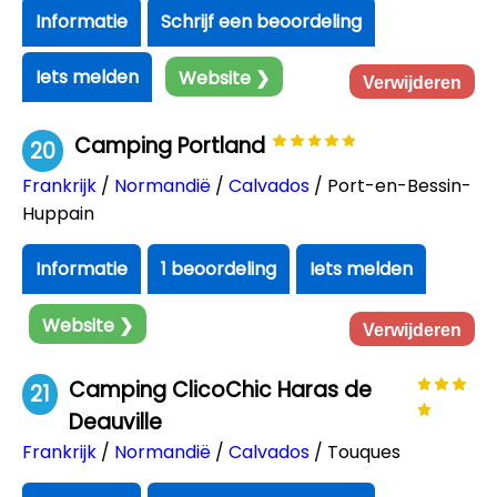
Informatie
Schrijf een beoordeling
Iets melden
Website ❯
Verwijderen
Camping Portland
20
Frankrijk
/
Normandië
/
Calvados
/ Port-en-Bessin-
Huppain
Informatie
1 beoordeling
Iets melden
Website ❯
Verwijderen
Camping ClicoChic Haras de
21
Deauville
Frankrijk
/
Normandië
/
Calvados
/ Touques