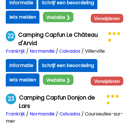
Informatie
Schrijf een beoordeling
Iets melden
Website ❯
Verwijderen
Camping Capfun Le Château
22
d'Arvid
Frankrijk
/
Normandië
/
Calvados
/ Villerville
Informatie
Schrijf een beoordeling
Iets melden
Website ❯
Verwijderen
Camping Capfun Donjon de
23
Lars
Frankrijk
/
Normandië
/
Calvados
/ Courseulles-sur-
mer