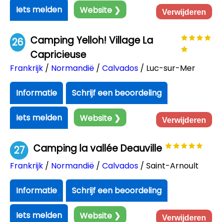
Iets melden
Website ❯
Verwijderen
Camping Yelloh! Village La
26
Capricieuse
Frankrijk
/
Normandië
/
Calvados
/ Luc-sur-Mer
Informatie
Schrijf een beoordeling
Iets melden
Website ❯
Verwijderen
Camping la vallée Deauville
27
Frankrijk
/
Normandië
/
Calvados
/ Saint-Arnoult
Informatie
Schrijf een beoordeling
Iets melden
Website ❯
Verwijderen