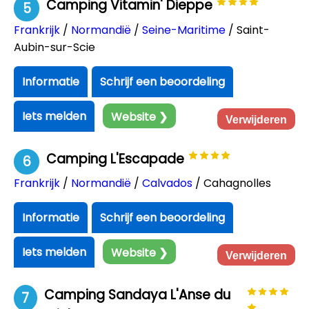
Camping Vitamin' Dieppe
5
Frankrijk
/
Normandië
/
Seine-Maritime
/ Saint-
Aubin-sur-Scie
Informatie
Schrijf een beoordeling
Iets melden
Website ❯
Verwijderen
Camping L'Escapade
6
Frankrijk
/
Normandië
/
Calvados
/ Cahagnolles
Informatie
Schrijf een beoordeling
Iets melden
Website ❯
Verwijderen
Camping Sandaya L'Anse du
7