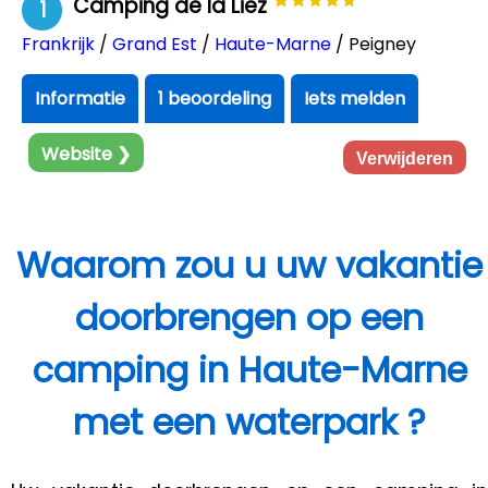
Camping de la Liez
1
Frankrijk
/
Grand Est
/
Haute-Marne
/ Peigney
Informatie
1 beoordeling
Iets melden
Website ❯
Verwijderen
Waarom zou u uw vakantie
doorbrengen op een
camping in Haute-Marne
met een waterpark ?