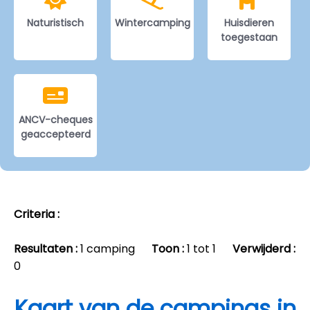
Naturistisch
Wintercamping
Huisdieren
toegestaan
ANCV-cheques
geaccepteerd
Criteria :
Resultaten :
1 camping
Toon :
1 tot 1
Verwijderd :
0
Kaart van de campings in