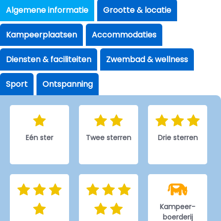
Algemene informatie
Grootte & locatie
Kampeerplaatsen
Accommodaties
Diensten & faciliteiten
Zwembad & wellness
Sport
Ontspanning
Eén ster
Twee sterren
Drie sterren
Kampeer-
boerderij