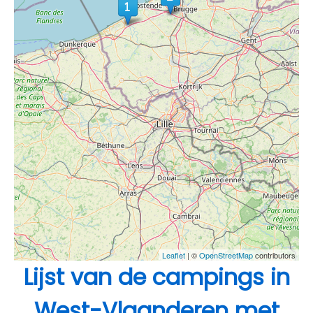
Leaflet
| ©
OpenStreetMap
contributors
Lijst van de campings in
West-Vlaanderen met