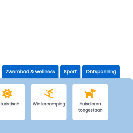
Zwembad & wellness
Sport
Ontspanning
turistisch
Wintercamping
Huisdieren
toegestaan