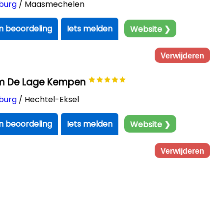
burg
/ Maasmechelen
en beoordeling
Iets melden
Website ❯
Verwijderen
um De Lage Kempen
burg
/ Hechtel-Eksel
en beoordeling
Iets melden
Website ❯
Verwijderen