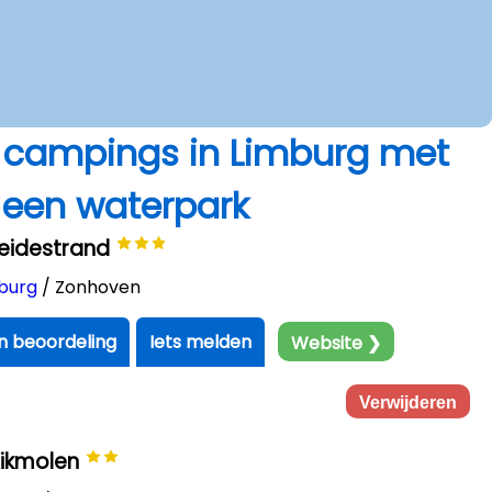
e campings in Limburg met
een waterpark
Heidestrand
burg
/ Zonhoven
en beoordeling
Iets melden
Website ❯
Verwijderen
Kikmolen