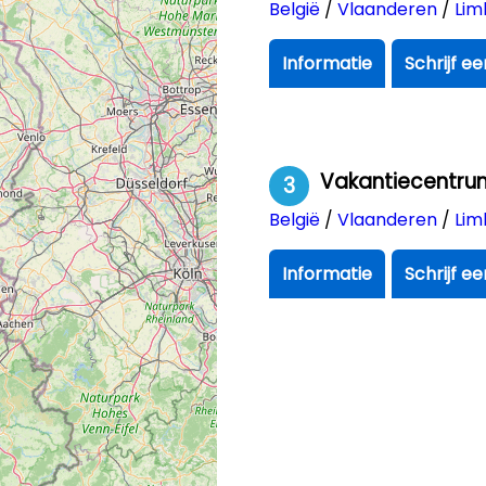
België
/
Vlaanderen
/
Lim
Informatie
Schrijf e
Vakantiecentr
3
België
/
Vlaanderen
/
Lim
Informatie
Schrijf e