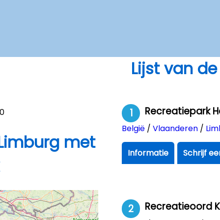
Lijst van d
Recreatiepark 
0
1
België
/
Vlaanderen
/
Lim
 Limburg met
Informatie
Schrijf e
Recreatieoord 
2