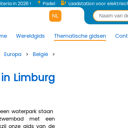
iteria in 2026 !
Padel
Laadstation voor elektrisch
NL
me
Wereldgids
Thematische gidsen
Cont
>
Europa
>
België
>
in Limburg
en waterpark staan ​​
 zwembad met een
zij onze gids van de