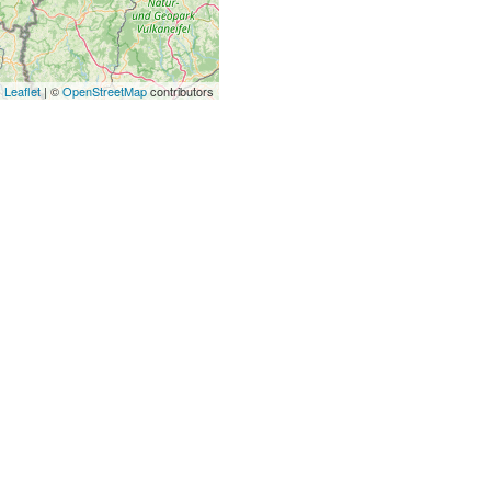
Leaflet
| ©
OpenStreetMap
contributors