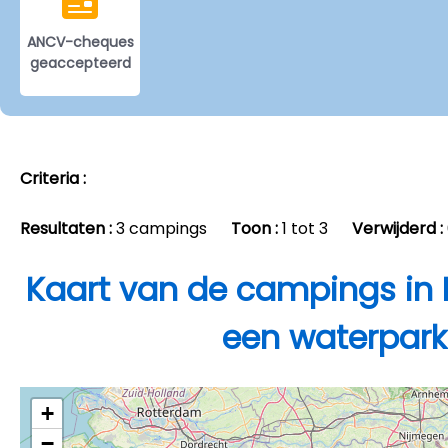
ANCV-cheques
geaccepteerd
Criteria :
Resultaten :
3 campings
Toon :
1 tot 3
Verwijderd :
Kaart van de campings in
een waterpark
+
−