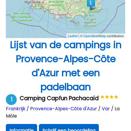
Leaflet
| ©
OpenStreetMap
contributors
Lijst van de campings in
Provence-Alpes-Côte
d'Azur met een
padelbaan
Camping Capfun Pachacaïd
1
Frankrijk
/
Provence-Alpes-Côte d'Azur
/
Var
/ La
Môle
Informatie
Schrijf een beoordeling