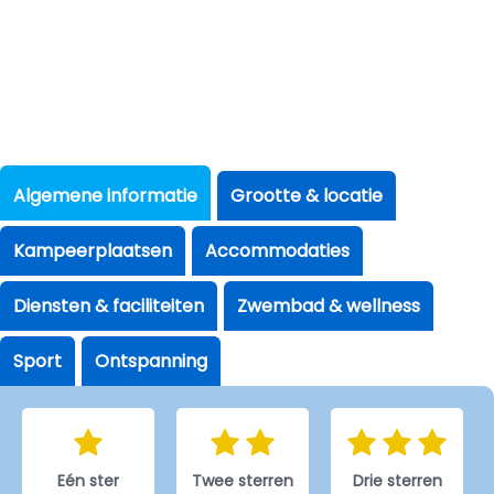
Algemene informatie
Grootte & locatie
Kampeerplaatsen
Accommodaties
Diensten & faciliteiten
Zwembad & wellness
Sport
Ontspanning
Eén ster
Twee sterren
Drie sterren