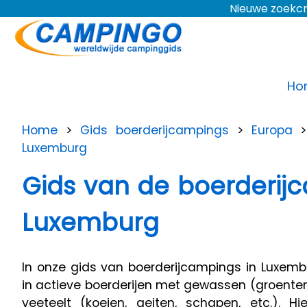
Nieuwe zoekcr
Ho
Home
>
Gids boerderijcampings
>
Europa
Luxemburg
Gids van de boerderij
Luxemburg
In onze gids van boerderijcampings in Luxem
in actieve boerderijen met gewassen (groenten, 
veeteelt (koeien, geiten, schapen, etc.). H