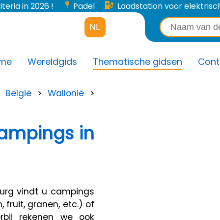
iteria in 2026 !
Padel
Laadstation voor elektrisch
NL
me
Wereldgids
Thematische gidsen
Cont
>
België
>
Wallonië
>
campings in
burg vindt u campings
fruit, granen, etc.) of
ierbij rekenen we ook