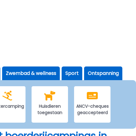
Zwembad & wellness
Sport
Ontspanning
tercamping
Huisdieren
ANCV-cheques
toegestaan
geaccepteerd
et boerderijcampings in