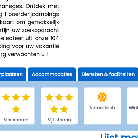
 maneges. Ontdek met
g 1 boerderijcampings
 kaart om gemakkelijk
rfijn uw zoekopdracht
electeer uit onze 104
ping voor uw vakantie
rg verwachten u !
plaatsen
Accommodaties
Diensten & faciliteiten
Naturistisch
Win
Vier sterren
Vijf sterren
Lijst m