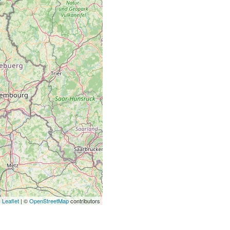
Leaflet
| ©
OpenStreetMap
contributors