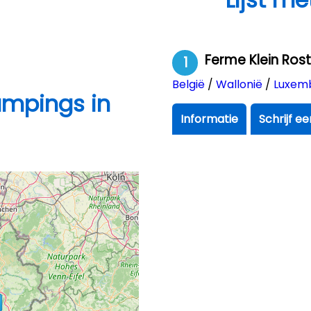
Ferme Klein Ros
1
België
/
Wallonië
/
Luxem
ampings in
Informatie
Schrijf e