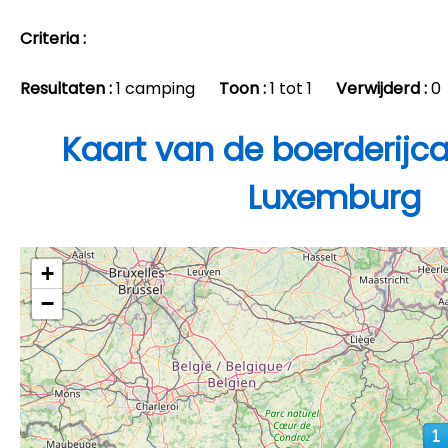
Criteria :
Resultaten :
1 camping
Toon :
1 tot 1
Verwijderd :
0
Kaart van de boerderijc
Luxemburg
+
−