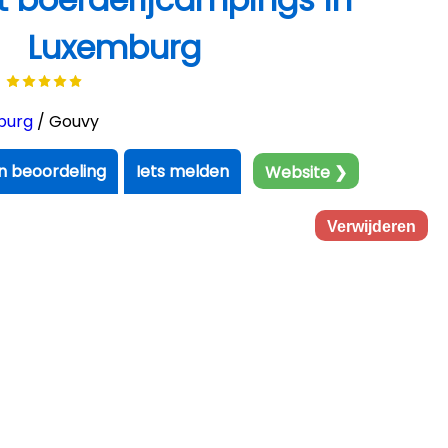
Luxemburg
t
burg
/ Gouvy
en beoordeling
Iets melden
Website ❯
Verwijderen