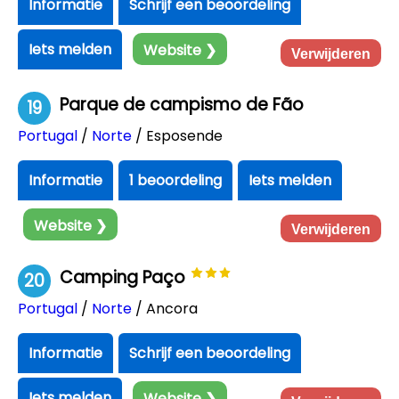
Informatie
Schrijf een beoordeling
Iets melden
Website ❯
Verwijderen
Parque de campismo de Fão
19
Portugal
/
Norte
/ Esposende
Informatie
1 beoordeling
Iets melden
Website ❯
Verwijderen
Camping Paço
20
Portugal
/
Norte
/ Ancora
Informatie
Schrijf een beoordeling
Iets melden
Website ❯