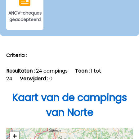
ANCV-cheques
geaccepteerd
Criteria :
Resultaten :
24 campings
Toon :
1 tot
24
Verwijderd :
0
Kaart van de campings
van Norte
+