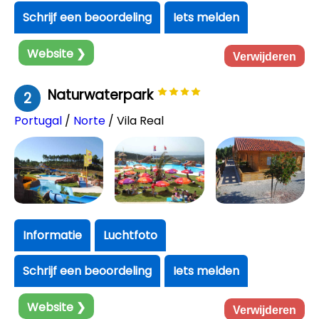
Schrijf een beoordeling
Iets melden
Website ❯
Verwijderen
Naturwaterpark
2
Portugal
/
Norte
/ Vila Real
Informatie
Luchtfoto
Schrijf een beoordeling
Iets melden
Website ❯
Verwijderen