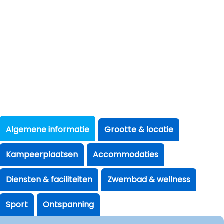
Algemene informatie
Grootte & locatie
Kampeerplaatsen
Accommodaties
Diensten & faciliteiten
Zwembad & wellness
Sport
Ontspanning