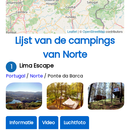
Leaflet
| ©
OpenStreetMap
contributors
Lijst van de campings
van Norte
Lima Escape
1
Portugal
/
Norte
/ Ponte da Barca
Informatie
Video
Luchtfoto