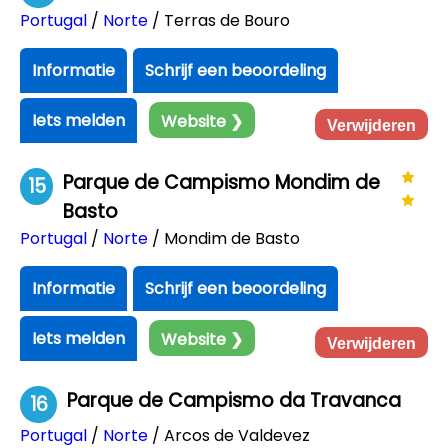
Portugal
/
Norte
/ Terras de Bouro
Informatie
Schrijf een beoordeling
Iets melden
Website ❯
Verwijderen
Parque de Campismo Mondim de
15
Basto
Portugal
/
Norte
/ Mondim de Basto
Informatie
Schrijf een beoordeling
Iets melden
Website ❯
Verwijderen
Parque de Campismo da Travanca
16
Portugal
/
Norte
/ Arcos de Valdevez