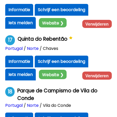
Informatie
Schrijf een beoordeling
Iets melden
Website ❯
Verwijderen
Quinta do Rebentão
17
Portugal
/
Norte
/ Chaves
Informatie
Schrijf een beoordeling
Iets melden
Website ❯
Verwijderen
Parque de Campismo de Vila do
18
Conde
Portugal
/
Norte
/ Vila do Conde