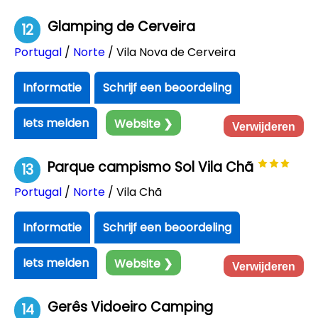
Glamping de Cerveira
12
Portugal
/
Norte
/ Vila Nova de Cerveira
Informatie
Schrijf een beoordeling
Iets melden
Website ❯
Verwijderen
Parque campismo Sol Vila Chã
13
Portugal
/
Norte
/ Vila Chã
Informatie
Schrijf een beoordeling
Iets melden
Website ❯
Verwijderen
Gerês Vidoeiro Camping
14