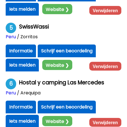
Iets melden
Website ❯
Verwijderen
SwissWassi
5
Peru
/ Zorritos
Informatie
Schrijf een beoordeling
Iets melden
Website ❯
Verwijderen
Hostal y camping Las Mercedes
6
Peru
/ Arequipa
Informatie
Schrijf een beoordeling
Iets melden
Website ❯
Verwijderen