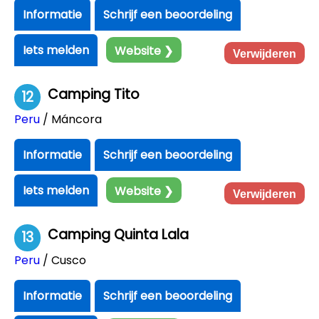
Informatie
Schrijf een beoordeling
Iets melden
Website ❯
Verwijderen
Camping Tito
12
Peru
/ Máncora
Informatie
Schrijf een beoordeling
Iets melden
Website ❯
Verwijderen
Camping Quinta Lala
13
Peru
/ Cusco
Informatie
Schrijf een beoordeling