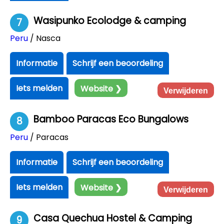
Wasipunko Ecolodge & camping
7
Peru
/ Nasca
Informatie
Schrijf een beoordeling
Iets melden
Website ❯
Verwijderen
Bamboo Paracas Eco Bungalows
8
Peru
/ Paracas
Informatie
Schrijf een beoordeling
Iets melden
Website ❯
Verwijderen
Casa Quechua Hostel & Camping
9