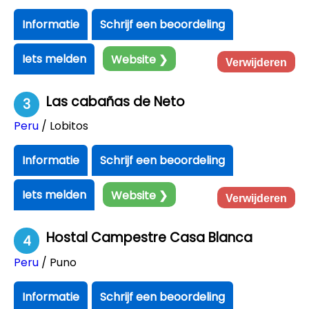
Informatie
Schrijf een beoordeling
Iets melden
Website ❯
Verwijderen
Las cabañas de Neto
3
Peru
/ Lobitos
Informatie
Schrijf een beoordeling
Iets melden
Website ❯
Verwijderen
Hostal Campestre Casa Blanca
4
Peru
/ Puno
Informatie
Schrijf een beoordeling