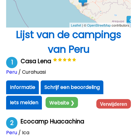
Leaflet
| ©
OpenStreetMap
contributors
Lijst van de campings
van Peru
Casa Lena
1
Peru
/ Curahuasi
Informatie
Schrijf een beoordeling
Iets melden
Website ❯
Verwijderen
Ecocamp Huacachina
2
Peru
/ Ica