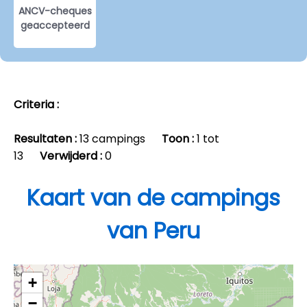
ANCV-cheques
geaccepteerd
Criteria :
Resultaten :
13 campings
Toon :
1 tot
13
Verwijderd :
0
Kaart van de campings
van Peru
+
−