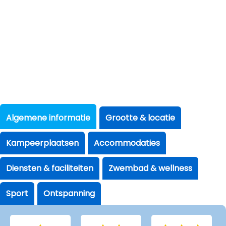
Algemene informatie
Grootte & locatie
Kampeerplaatsen
Accommodaties
Diensten & faciliteiten
Zwembad & wellness
Sport
Ontspanning