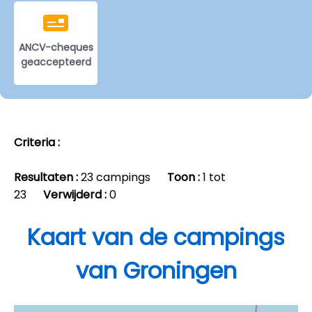
ANCV-cheques
geaccepteerd
Criteria :
Resultaten :
23 campings
Toon :
1 tot
23
Verwijderd :
0
Kaart van de campings
van Groningen