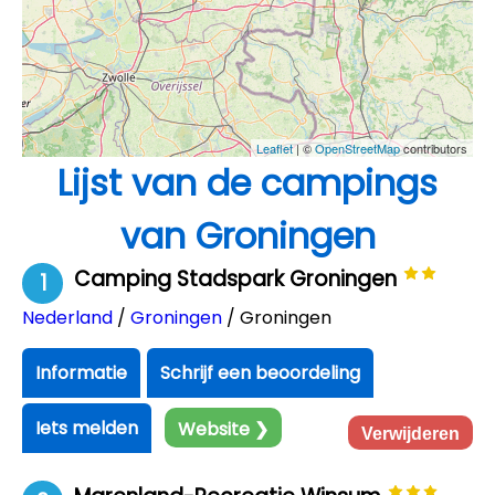
Leaflet
| ©
OpenStreetMap
contributors
Lijst van de campings
van Groningen
Camping Stadspark Groningen
1
Nederland
/
Groningen
/ Groningen
Informatie
Schrijf een beoordeling
Iets melden
Website ❯
Verwijderen