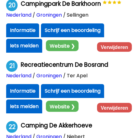
Campingpark De Barkhoorn
20
Nederland
/
Groningen
/ Sellingen
Informatie
Schrijf een beoordeling
Iets melden
Website ❯
Verwijderen
Recreatiecentrum De Bosrand
21
Nederland
/
Groningen
/ Ter Apel
Informatie
Schrijf een beoordeling
Iets melden
Website ❯
Verwijderen
Camping De Akkerhoeve
22
Nederland
/
Groningen
/ Niebert