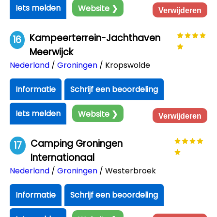
Iets melden
Website ❯
Verwijderen
Kampeerterrein-Jachthaven
16
Meerwijck
Nederland
/
Groningen
/ Kropswolde
Informatie
Schrijf een beoordeling
Iets melden
Website ❯
Verwijderen
Camping Groningen
17
Internationaal
Nederland
/
Groningen
/ Westerbroek
Informatie
Schrijf een beoordeling