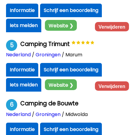
Informatie
Schrijf een beoordeling
Iets melden
Website ❯
Verwijderen
Camping Trimunt
5
Nederland
/
Groningen
/ Marum
Informatie
Schrijf een beoordeling
Iets melden
Website ❯
Verwijderen
Camping de Bouwte
6
Nederland
/
Groningen
/ Midwolda
Informatie
Schrijf een beoordeling