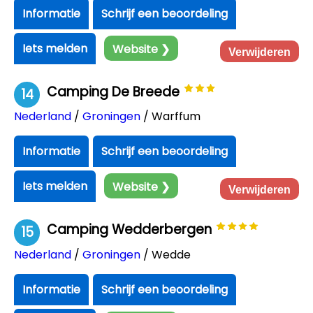
Informatie
Schrijf een beoordeling
Iets melden
Website ❯
Verwijderen
Camping De Breede
14
Nederland
/
Groningen
/ Warffum
Informatie
Schrijf een beoordeling
Iets melden
Website ❯
Verwijderen
Camping Wedderbergen
15
Nederland
/
Groningen
/ Wedde
Informatie
Schrijf een beoordeling