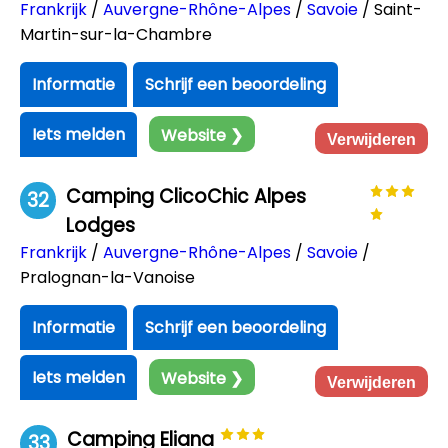
Frankrijk
/
Auvergne-Rhône-Alpes
/
Savoie
/ Saint-
Martin-sur-la-Chambre
Informatie
Schrijf een beoordeling
Iets melden
Website ❯
Verwijderen
Camping ClicoChic Alpes
32
Lodges
Frankrijk
/
Auvergne-Rhône-Alpes
/
Savoie
/
Pralognan-la-Vanoise
Informatie
Schrijf een beoordeling
Iets melden
Website ❯
Verwijderen
Camping Eliana
33