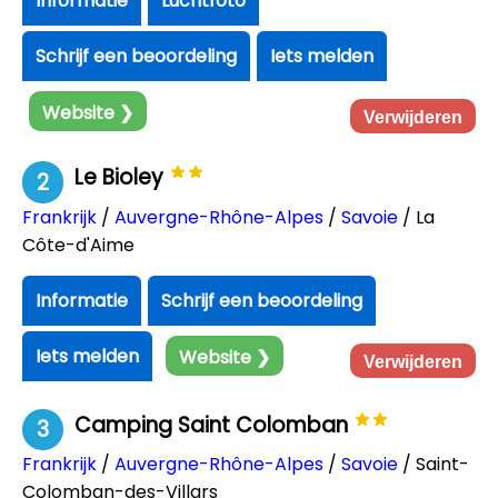
Informatie
Luchtfoto
Schrijf een beoordeling
Iets melden
Website ❯
Verwijderen
Le Bioley
2
Frankrijk
/
Auvergne-Rhône-Alpes
/
Savoie
/ La
Côte-d'Aime
Informatie
Schrijf een beoordeling
Iets melden
Website ❯
Verwijderen
Camping Saint Colomban
3
Frankrijk
/
Auvergne-Rhône-Alpes
/
Savoie
/ Saint-
Colomban-des-Villars