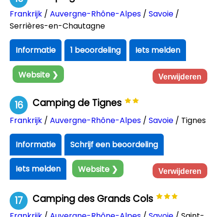
Frankrijk
/
Auvergne-Rhône-Alpes
/
Savoie
/
Serrières-en-Chautagne
Informatie
1 beoordeling
Iets melden
Website ❯
Verwijderen
Camping de Tignes
16
Frankrijk
/
Auvergne-Rhône-Alpes
/
Savoie
/ Tignes
Informatie
Schrijf een beoordeling
Iets melden
Website ❯
Verwijderen
Camping des Grands Cols
17
Frankrijk
/
Auvergne-Rhône-Alpes
/
Savoie
/ Saint-