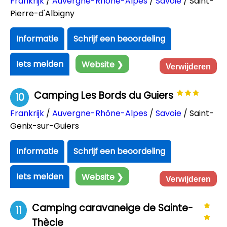
Frankrijk
/
Auvergne-Rhône-Alpes
/
Savoie
/ Saint-
Pierre-d'Albigny
Informatie
Schrijf een beoordeling
Iets melden
Website ❯
Verwijderen
Camping Les Bords du Guiers
10
Frankrijk
/
Auvergne-Rhône-Alpes
/
Savoie
/ Saint-
Genix-sur-Guiers
Informatie
Schrijf een beoordeling
Iets melden
Website ❯
Verwijderen
Camping caravaneige de Sainte-
11
Thècle