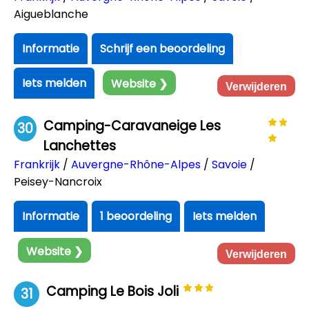
Aigueblanche
Informatie
Schrijf een beoordeling
Iets melden
Website ❯
Verwijderen
Camping-Caravaneige Les
30
Lanchettes
Frankrijk
/
Auvergne-Rhône-Alpes
/
Savoie
/
Peisey-Nancroix
Informatie
1 beoordeling
Iets melden
Website ❯
Verwijderen
Camping Le Bois Joli
31