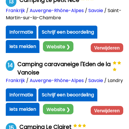
Camping Le petit Nice
13
Frankrijk
/
Auvergne-Rhône-Alpes
/
Savoie
/ Saint-
Martin-sur-la-Chambre
Informatie
Schrijf een beoordeling
Iets melden
Website ❯
Verwijderen
Camping caravaneige l'Eden de la
14
Vanoise
Frankrijk
/
Auvergne-Rhône-Alpes
/
Savoie
/ Landry
Informatie
Schrijf een beoordeling
Iets melden
Website ❯
Verwijderen
Camping Le Clairet
15