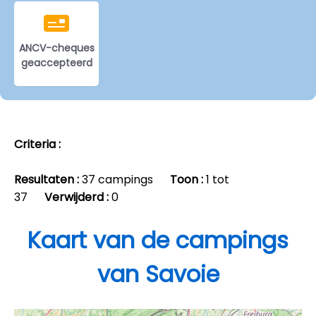
ANCV-cheques
geaccepteerd
Criteria :
Resultaten :
37 campings
Toon :
1 tot
37
Verwijderd :
0
Kaart van de campings
van Savoie