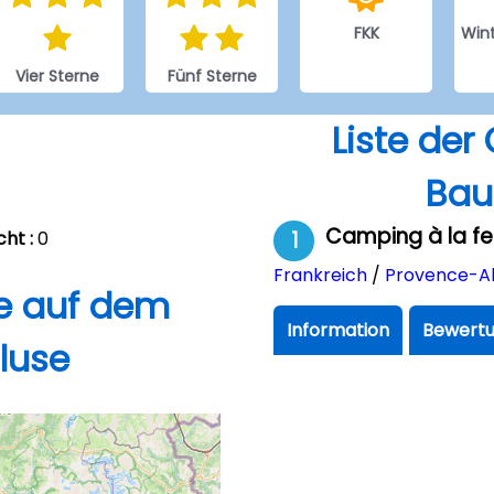
FKK
Win
Vier Sterne
Fünf Sterne
Liste de
Bau
Camping à la f
ht :
0
1
Frankreich
/
Provence-Al
e auf dem
Information
Bewertu
luse