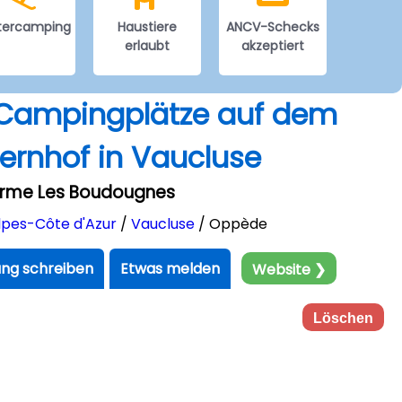
tercamping
Haustiere
ANCV-Schecks
erlaubt
akzeptiert
r Campingplätze auf dem
ernhof in Vaucluse
erme Les Boudougnes
pes-Côte d'Azur
/
Vaucluse
/ Oppède
ng schreiben
Etwas melden
Website ❯
Löschen