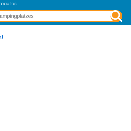
oautos...
kt