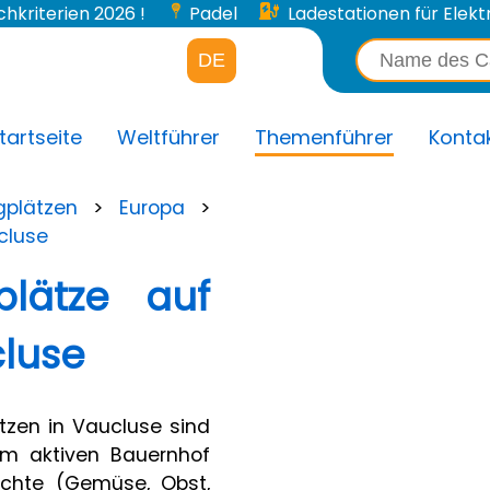
chkriterien 2026 !
Padel
Ladestationen für Elektr
DE
tartseite
Weltführer
Themenführer
Konta
plätzen
>
Europa
>
cluse
lätze auf
luse
zen in Vaucluse sind
em aktiven Bauernhof
üchte (Gemüse, Obst,