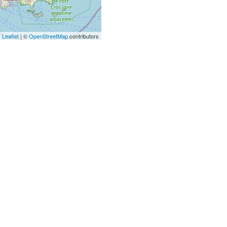
Leaflet
| ©
OpenStreetMap
contributors