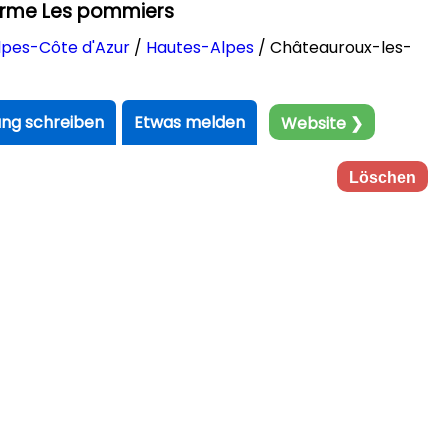
erme Les pommiers
pes-Côte d'Azur
/
Hautes-Alpes
/ Châteauroux-les-
ng schreiben
Etwas melden
Website ❯
Löschen