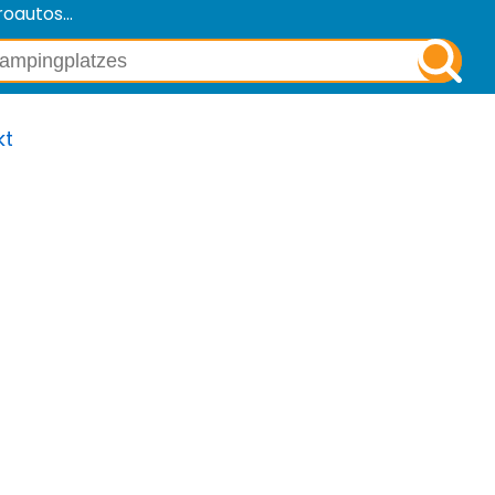
oautos...
kt