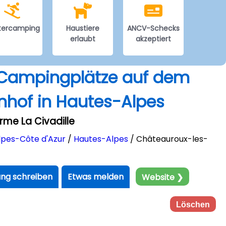
tercamping
Haustiere
ANCV-Schecks
erlaubt
akzeptiert
r Campingplätze auf dem
nhof in Hautes-Alpes
rme La Civadille
pes-Côte d'Azur
/
Hautes-Alpes
/ Châteauroux-les-
ng schreiben
Etwas melden
Website ❯
Löschen