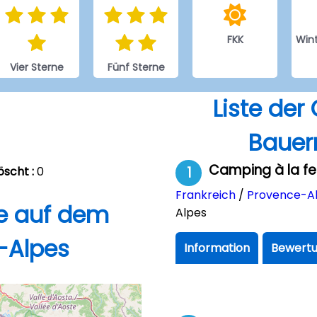
FKK
Win
Vier Sterne
Fünf Sterne
Liste de
Bauer
Camping à la fe
öscht :
0
1
Frankreich
/
Provence-Al
e auf dem
Alpes
-Alpes
Information
Bewertu