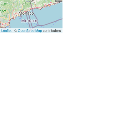
Leaflet
| ©
OpenStreetMap
contributors