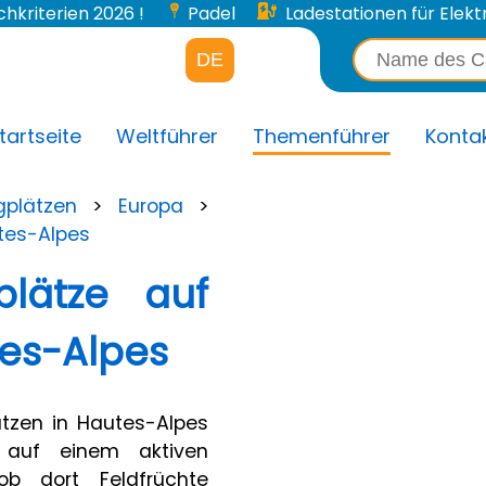
chkriterien 2026 !
Padel
Ladestationen für Elektr
DE
tartseite
Weltführer
Themenführer
Konta
plätzen
>
Europa
>
tes-Alpes
lätze auf
es-Alpes
tzen in Hautes-Alpes
 auf einem aktiven
b dort Feldfrüchte