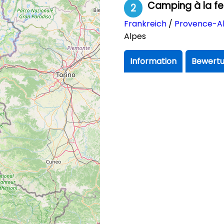
Camping à la f
2
Frankreich
/
Provence-Al
Alpes
Information
Bewertu