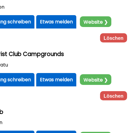
on
ng schreiben
Etwas melden
Website ❯
Löschen
ist Club Campgrounds
atu
ng schreiben
Etwas melden
Website ❯
Löschen
ub
n