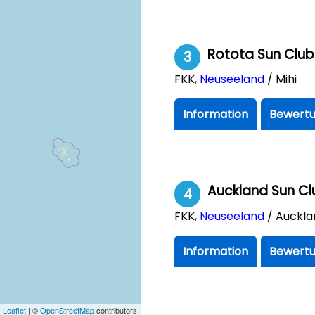
Rotota Sun Clu
3
FKK
,
Neuseeland
/ Mihi
Information
Bewertu
Auckland Sun Clu
4
FKK
,
Neuseeland
/ Auckla
Information
Bewertu
Leaflet
| ©
OpenStreetMap
contributors