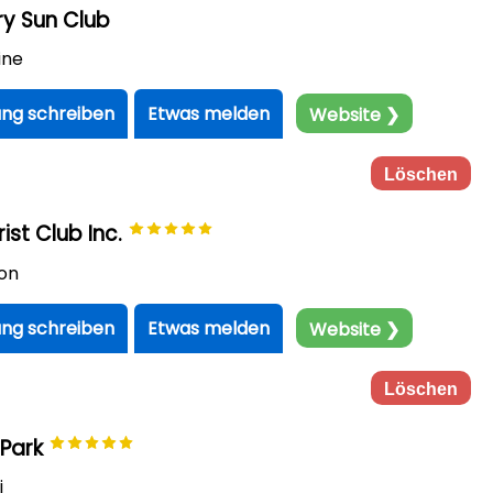
y Sun Club
ine
ng schreiben
Etwas melden
Website ❯
Löschen
ist Club Inc.
ton
ng schreiben
Etwas melden
Website ❯
Löschen
 Park
i