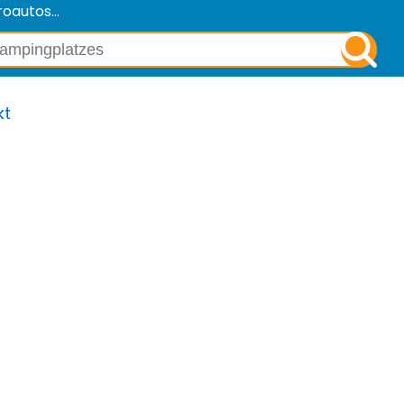
oautos...
kt