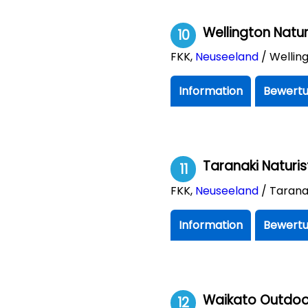
Wellington Naturi
10
FKK
,
Neuseeland
/ Wellin
Information
Bewertu
Taranaki Naturis
11
FKK
,
Neuseeland
/ Tarana
Information
Bewertu
Waikato Outdoo
12