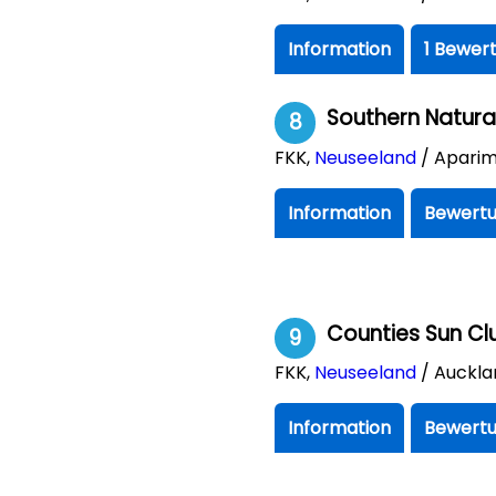
Information
1 Bewer
Southern Natura
8
FKK
,
Neuseeland
/ Apari
Information
Bewertu
Counties Sun Clu
9
FKK
,
Neuseeland
/ Auckla
Information
Bewertu