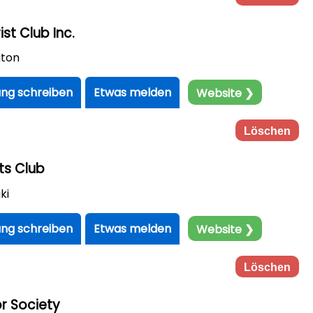
st Club Inc.
gton
ng schreiben
Etwas melden
Website ❯
Löschen
ts Club
ki
ng schreiben
Etwas melden
Website ❯
Löschen
r Society