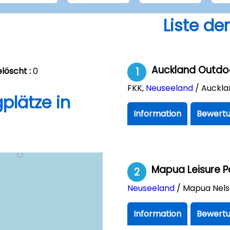
Liste de
Auckland Outdoo
löscht :
0
1
FKK
,
Neuseeland
/ Auckla
plätze in
Information
Bewertu
Mapua Leisure P
2
Neuseeland
/ Mapua Nel
Information
Bewertu