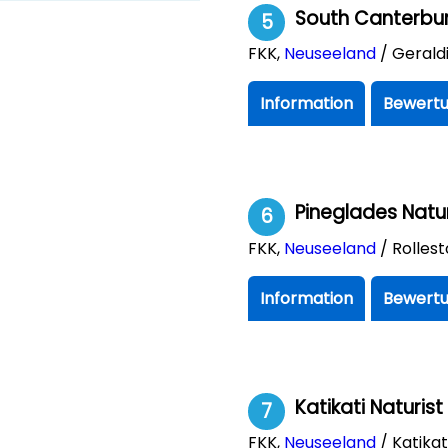
South Canterbur
5
FKK
,
Neuseeland
/ Gerald
Information
Bewertu
Pineglades Natur
6
FKK
,
Neuseeland
/ Rolles
Information
Bewertu
Katikati Naturist
7
FKK
,
Neuseeland
/ Katikat