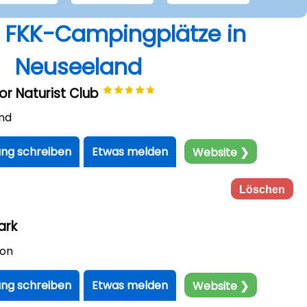
r FKK-Campingplätze in
Neuseeland
r Naturist Club
nd
ng schreiben
Etwas melden
Website ❯
Löschen
ark
son
ng schreiben
Etwas melden
Website ❯