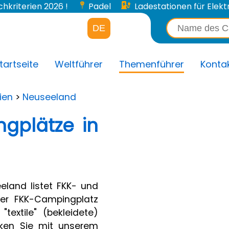
chkriterien 2026 !
Padel
Ladestationen für Elektr
DE
tartseite
Weltführer
Themenführer
Konta
ien
>
Neuseeland
gplätze in
eland listet FKK- und
iser FKK-Campingplatz
textile" (bekleidete)
cken Sie mit unserem