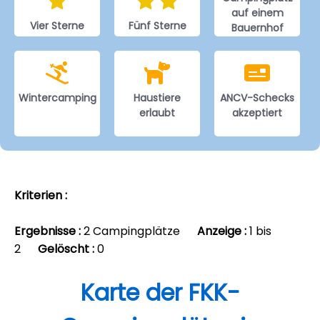
auf einem
Vier Sterne
Fünf Sterne
Bauernhof
Wintercamping
Haustiere
ANCV-Schecks
erlaubt
akzeptiert
Kriterien :
Ergebnisse :
2 Campingplätze
Anzeige :
1 bis
2
Gelöscht :
0
Karte der FKK-