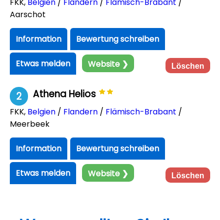
FKK
,
Belgien
/
Flandern
/
Flämisch-Brabant
/
Aarschot
Information
Bewertung schreiben
Etwas melden
Website ❯
Löschen
Athena Helios
2
FKK
,
Belgien
/
Flandern
/
Flämisch-Brabant
/
Meerbeek
Information
Bewertung schreiben
Etwas melden
Website ❯
Löschen