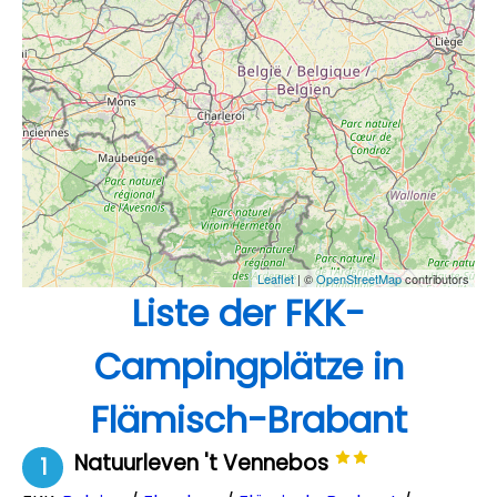
Leaflet
| ©
OpenStreetMap
contributors
Liste der FKK-
Campingplätze in
Flämisch-Brabant
Natuurleven 't Vennebos
1