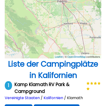
Leaflet
| ©
OpenStreetMap
contributors
Liste der Campingplätze
in Kalifornien
Kamp Klamath RV Park &
1
Campground
Vereinigte Staaten
/
Kalifornien
/ Klamath