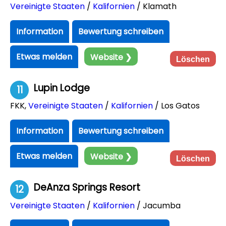
Vereinigte Staaten
/
Kalifornien
/ Klamath
Information
Bewertung schreiben
Etwas melden
Website ❯
Löschen
Lupin Lodge
11
FKK
,
Vereinigte Staaten
/
Kalifornien
/ Los Gatos
Information
Bewertung schreiben
Etwas melden
Website ❯
Löschen
DeAnza Springs Resort
12
Vereinigte Staaten
/
Kalifornien
/ Jacumba