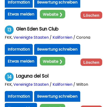
Information
Bewertung schreiben
Etwas melden
Website ❯
Löschen
Glen Eden Sun Club
13
FKK
,
Vereinigte Staaten
/
Kalifornien
/ Corona
Information
Bewertung schreiben
Etwas melden
Website ❯
Löschen
Laguna del Sol
14
FKK
,
Vereinigte Staaten
/
Kalifornien
/ Wilton
Information
Bewertung schreiben