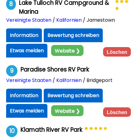
Lake Tulloch RV Campground &
8
Marina
Vereinigte Staaten
/
Kalifornien
/ Jamestown
Information
Bewertung schreiben
Etwas melden
Website ❯
Löschen
Paradise Shores RV Park
9
Vereinigte Staaten
/
Kalifornien
/ Bridgeport
Information
Bewertung schreiben
Etwas melden
Website ❯
Löschen
Klamath River RV Park
10