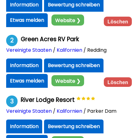
Information
Bewertung schreiben
Etwas melden
Website ❯
Löschen
Green Acres RV Park
2
Vereinigte Staaten
/
Kalifornien
/ Redding
Information
Bewertung schreiben
Etwas melden
Website ❯
Löschen
River Lodge Resort
3
Vereinigte Staaten
/
Kalifornien
/ Parker Dam
Information
Bewertung schreiben