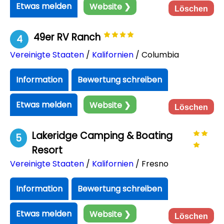
Etwas melden
Website ❯
Löschen
49er RV Ranch
4
Vereinigte Staaten
/
Kalifornien
/ Columbia
Information
Bewertung schreiben
Etwas melden
Website ❯
Löschen
Lakeridge Camping & Boating
5
Resort
Vereinigte Staaten
/
Kalifornien
/ Fresno
Information
Bewertung schreiben
Etwas melden
Website ❯
Löschen