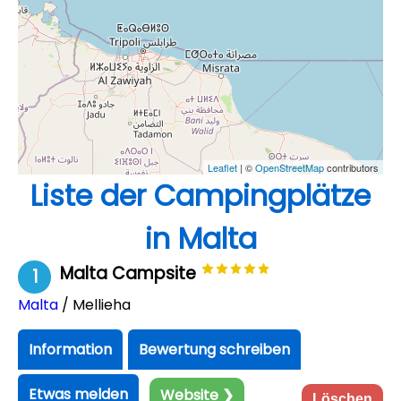
Leaflet
| ©
OpenStreetMap
contributors
Liste der Campingplätze
in Malta
Malta Campsite
1
Malta
/ Mellieha
Information
Bewertung schreiben
Etwas melden
Website ❯
Löschen