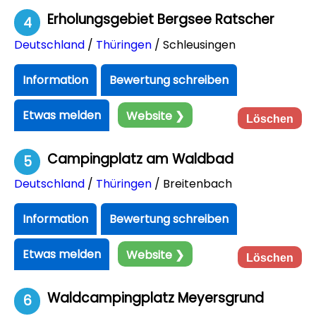
Erholungsgebiet Bergsee Ratscher
4
Deutschland
/
Thüringen
/ Schleusingen
Information
Bewertung schreiben
Etwas melden
Website ❯
Löschen
Campingplatz am Waldbad
5
Deutschland
/
Thüringen
/ Breitenbach
Information
Bewertung schreiben
Etwas melden
Website ❯
Löschen
Waldcampingplatz Meyersgrund
6