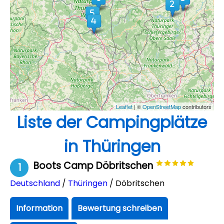
Leaflet
| ©
OpenStreetMap
contributors
Liste der Campingplätze
in Thüringen
Boots Camp Döbritschen
1
Deutschland
/
Thüringen
/ Döbritschen
Information
Bewertung schreiben