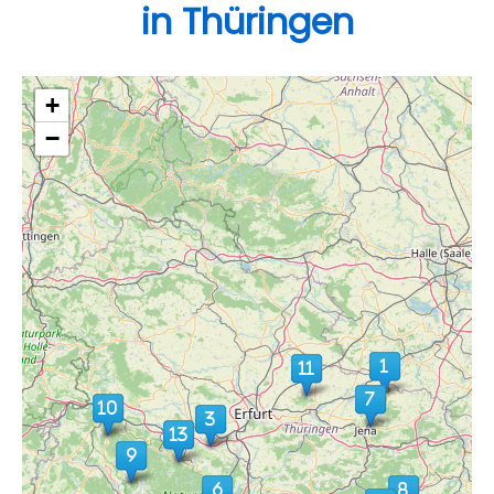
in Thüringen
+
−