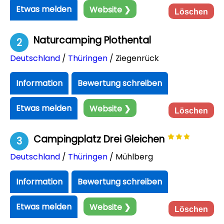
Etwas melden
Website ❯
Löschen
Naturcamping Plothental
2
Deutschland
/
Thüringen
/ Ziegenrück
Information
Bewertung schreiben
Etwas melden
Website ❯
Löschen
Campingplatz Drei Gleichen
3
Deutschland
/
Thüringen
/ Mühlberg
Information
Bewertung schreiben
Etwas melden
Website ❯
Löschen