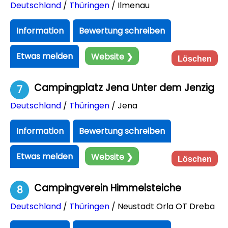
Deutschland
/
Thüringen
/ Ilmenau
Information
Bewertung schreiben
Etwas melden
Website ❯
Löschen
Campingplatz Jena Unter dem Jenzig
7
Deutschland
/
Thüringen
/ Jena
Information
Bewertung schreiben
Etwas melden
Website ❯
Löschen
Campingverein Himmelsteiche
8
Deutschland
/
Thüringen
/ Neustadt Orla OT Dreba