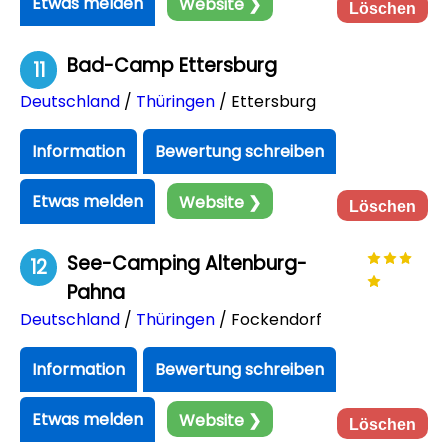
Etwas melden
Website ❯
Löschen
Bad-Camp Ettersburg
11
Deutschland
/
Thüringen
/ Ettersburg
Information
Bewertung schreiben
Etwas melden
Website ❯
Löschen
See-Camping Altenburg-
12
Pahna
Deutschland
/
Thüringen
/ Fockendorf
Information
Bewertung schreiben
Etwas melden
Website ❯
Löschen