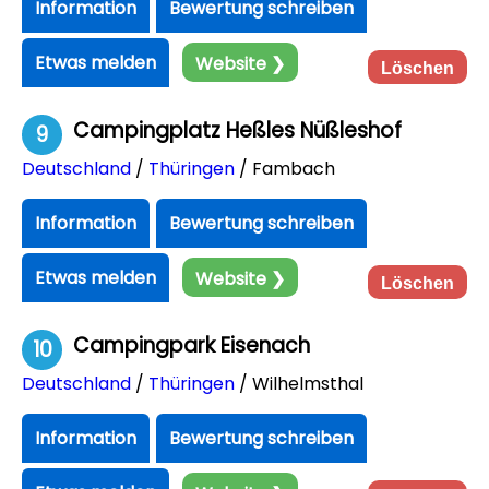
Information
Bewertung schreiben
Etwas melden
Website ❯
Löschen
Campingplatz Heßles Nüßleshof
9
Deutschland
/
Thüringen
/ Fambach
Information
Bewertung schreiben
Etwas melden
Website ❯
Löschen
Campingpark Eisenach
10
Deutschland
/
Thüringen
/ Wilhelmsthal
Information
Bewertung schreiben